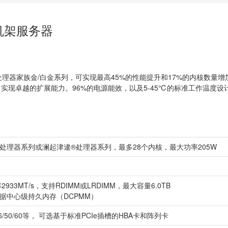
机架服务器
®可扩展处理器家族金/白金系列，可实现最高45%的性能提升和17%的内核数量增加
 I/O通道，实现卓越的扩展能力。96%的电源能效，以及5-45℃的标准工作
展处理器系列或澜起津逮®处理器系列，最多28个内核，最大功率205W
933MT/s，支持RDIMM或LRDIMM，最大容量6.0TB
数据中心级持久内存（DCPMM）
0/5/6/50/60等， 可选基于标准PCIe插槽的HBA卡和阵列卡