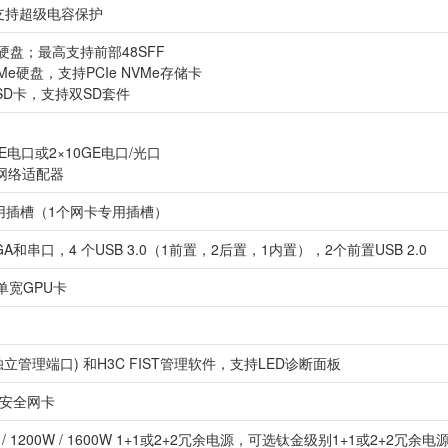
支持超级电容保护
SSD硬盘；最高支持前部48SFF
Me硬盘，支持PCIe NVMe存储卡
持SD卡，支持双SD套件
E电口或2×10GE电口/光口
的网络适配器
高可用插槽（1个网卡专用插槽）
A和串口，4 个USB 3.0（1前置，2后置，1内置），2个前置USB 2.0
单宽GPU卡
立管理端口) 和H3C FIST管理软件，支持LED诊断面板
持安全网卡
/ 1200W / 1600W 1+1或2+2冗余电源，可选钛金级别1+1或2+2冗余电