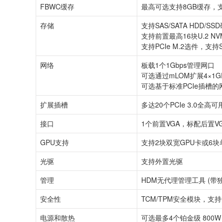
FBWC缓存
最高可选支持8GB缓存，
存储
支持SAS/SATA HDD/
支持前置最高16块U.2 NV
支持PCIe M.2选件，支
网络
板载1个1Gbps管理网口
可选通过mLOM扩展4×1G
可选基于标准PCIe插槽
扩展插槽
多达20个PCIe 3.0全
接口
1个前置VGA，标配后置VG
GPU支持
支持2块双宽GPU卡或6块
光驱
支持外置光驱
管理
HDM无代理管理工具 (带独
安全性
TCM/TPM安全模块，支
电源和散热
可选最多4个铂金级 800W 