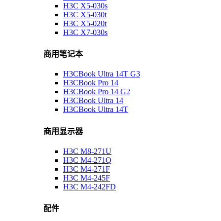
H3C X5-030s
H3C X5-030t
H3C X5-020t
H3C X7-030s
商用笔记本
H3CBook Ultra 14T G3
H3CBook Pro 14
H3CBook Pro 14 G2
H3CBook Ultra 14
H3CBook Ultra 14T
商用显示器
H3C M8-271U
H3C M4-271Q
H3C M4-271F
H3C M4-245F
H3C M4-242FD
配件