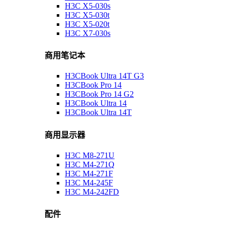
H3C X5-030s
H3C X5-030t
H3C X5-020t
H3C X7-030s
商用笔记本
H3CBook Ultra 14T G3
H3CBook Pro 14
H3CBook Pro 14 G2
H3CBook Ultra 14
H3CBook Ultra 14T
商用显示器
H3C M8-271U
H3C M4-271Q
H3C M4-271F
H3C M4-245F
H3C M4-242FD
配件