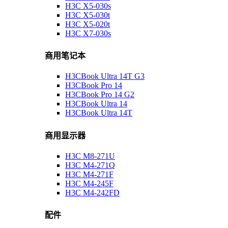
H3C X5-030s
H3C X5-030t
H3C X5-020t
H3C X7-030s
商用笔记本
H3CBook Ultra 14T G3
H3CBook Pro 14
H3CBook Pro 14 G2
H3CBook Ultra 14
H3CBook Ultra 14T
商用显示器
H3C M8-271U
H3C M4-271Q
H3C M4-271F
H3C M4-245F
H3C M4-242FD
配件