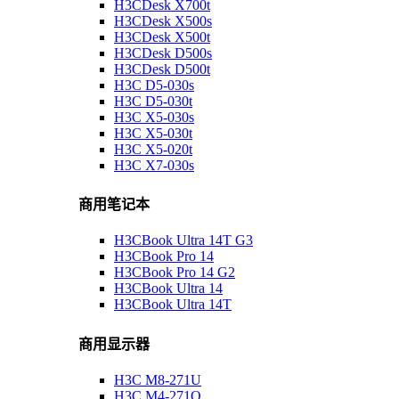
H3CDesk X700t
H3CDesk X500s
H3CDesk X500t
H3CDesk D500s
H3CDesk D500t
H3C D5-030s
H3C D5-030t
H3C X5-030s
H3C X5-030t
H3C X5-020t
H3C X7-030s
商用笔记本
H3CBook Ultra 14T G3
H3CBook Pro 14
H3CBook Pro 14 G2
H3CBook Ultra 14
H3CBook Ultra 14T
商用显示器
H3C M8-271U
H3C M4-271Q