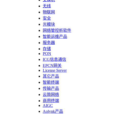
无线
物联网
安全
光模块
网络管控析软件
智能运维产品
服务器
存储
PON
ICG信息通信
EPCN网关
License Server
其它产品
智能终端
传输产品
云简网络
商用终端
AIGC
Aolynk产品