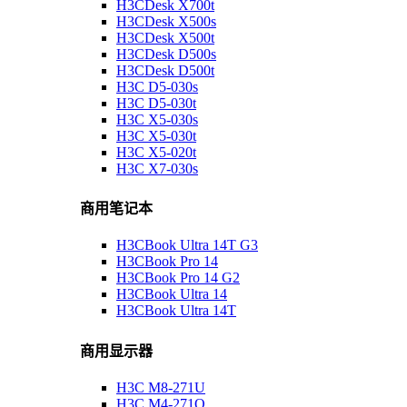
H3CDesk X700t
H3CDesk X500s
H3CDesk X500t
H3CDesk D500s
H3CDesk D500t
H3C D5-030s
H3C D5-030t
H3C X5-030s
H3C X5-030t
H3C X5-020t
H3C X7-030s
商用笔记本
H3CBook Ultra 14T G3
H3CBook Pro 14
H3CBook Pro 14 G2
H3CBook Ultra 14
H3CBook Ultra 14T
商用显示器
H3C M8-271U
H3C M4-271Q