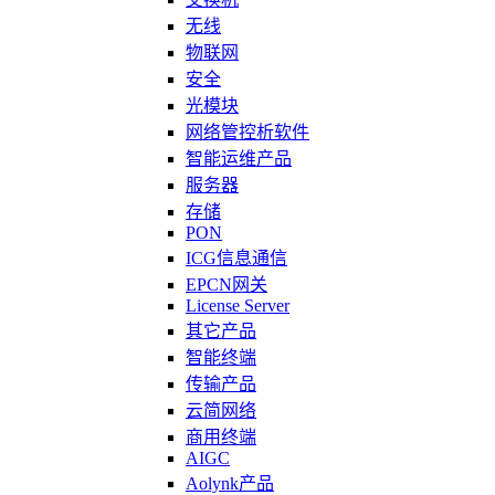
无线
物联网
安全
光模块
网络管控析软件
智能运维产品
服务器
存储
PON
ICG信息通信
EPCN网关
License Server
其它产品
智能终端
传输产品
云简网络
商用终端
AIGC
Aolynk产品