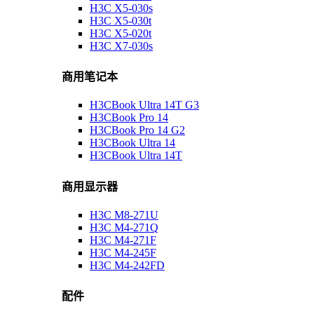
H3C X5-030s
H3C X5-030t
H3C X5-020t
H3C X7-030s
商用笔记本
H3CBook Ultra 14T G3
H3CBook Pro 14
H3CBook Pro 14 G2
H3CBook Ultra 14
H3CBook Ultra 14T
商用显示器
H3C M8-271U
H3C M4-271Q
H3C M4-271F
H3C M4-245F
H3C M4-242FD
配件