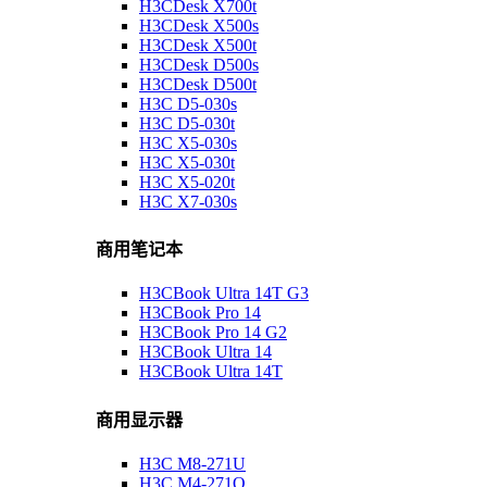
H3CDesk X700t
H3CDesk X500s
H3CDesk X500t
H3CDesk D500s
H3CDesk D500t
H3C D5-030s
H3C D5-030t
H3C X5-030s
H3C X5-030t
H3C X5-020t
H3C X7-030s
商用笔记本
H3CBook Ultra 14T G3
H3CBook Pro 14
H3CBook Pro 14 G2
H3CBook Ultra 14
H3CBook Ultra 14T
商用显示器
H3C M8-271U
H3C M4-271Q