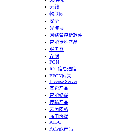
无线
物联网
安全
光模块
网络管控析软件
智能运维产品
服务器
存储
PON
ICG信息通信
EPCN网关
License Server
其它产品
智能终端
传输产品
云简网络
商用终端
AIGC
Aolynk产品