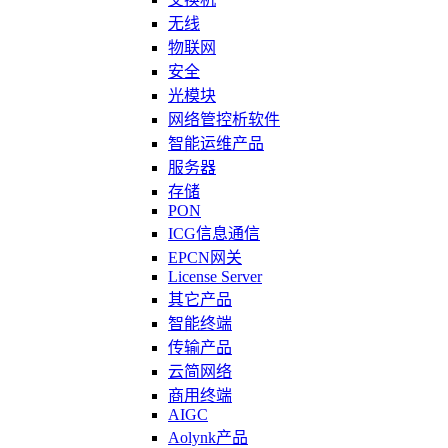
无线
物联网
安全
光模块
网络管控析软件
智能运维产品
服务器
存储
PON
ICG信息通信
EPCN网关
License Server
其它产品
智能终端
传输产品
云简网络
商用终端
AIGC
Aolynk产品