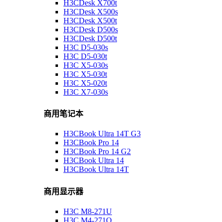
H3CDesk X700t
H3CDesk X500s
H3CDesk X500t
H3CDesk D500s
H3CDesk D500t
H3C D5-030s
H3C D5-030t
H3C X5-030s
H3C X5-030t
H3C X5-020t
H3C X7-030s
商用笔记本
H3CBook Ultra 14T G3
H3CBook Pro 14
H3CBook Pro 14 G2
H3CBook Ultra 14
H3CBook Ultra 14T
商用显示器
H3C M8-271U
H3C M4-271Q