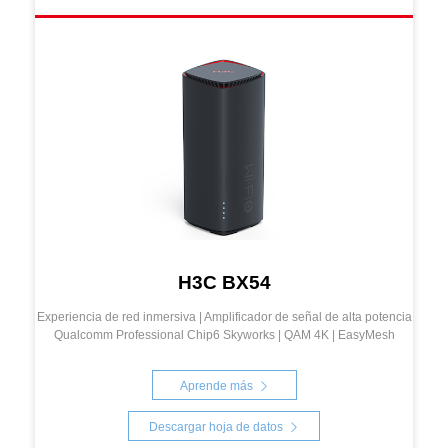
H3C BX54
Experiencia de red inmersiva | Amplificador de señal de alta potencia
Qualcomm Professional Chip6 Skyworks | QAM 4K | EasyMesh
Aprende más
Descargar hoja de datos