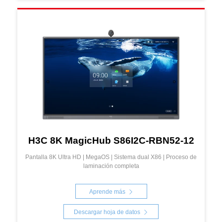
H3C 8K MagicHub S86I2C-RBN52-12
Pantalla 8K Ultra HD | MegaOS | Sistema dual X86 | Proceso de
laminación completa
Aprende más
Descargar hoja de datos