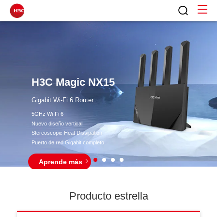
H3C Magic NX15
Gigabit Wi-Fi 6 Router
5GHz Wi-Fi 6
Nuevo diseño vertical
Stereoscopic Heat Dissipation
Puerto de red Gigabit completo
Aprende más
Producto estrella