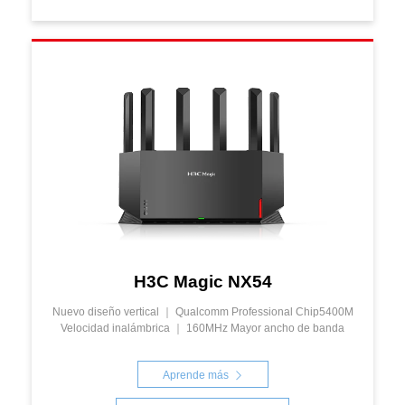
H3C Magic NX54
Nuevo diseño vertical ｜ Qualcomm Professional Chip5400M
Velocidad inalámbrica ｜ 160MHz Mayor ancho de banda
Aprende más