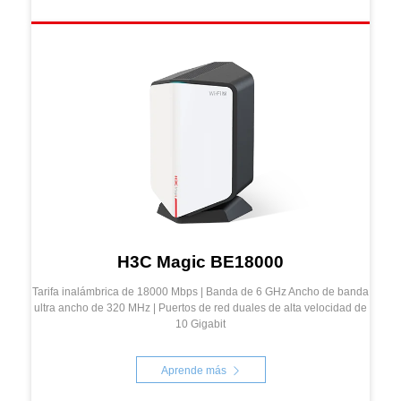
H3C Magic BE18000
Tarifa inalámbrica de 18000 Mbps | Banda de 6 GHz Ancho de banda
ultra ancho de 320 MHz | Puertos de red duales de alta velocidad de
10 Gigabit
Aprende más