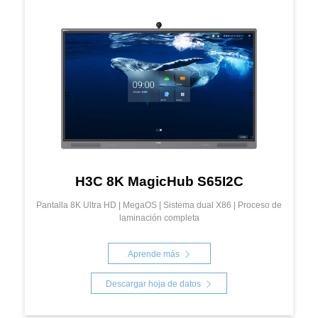
H3C 8K MagicHub S65I2C
Pantalla 8K Ultra HD | MegaOS | Sistema dual X86 | Proceso de
laminación completa
Aprende más
Descargar hoja de datos