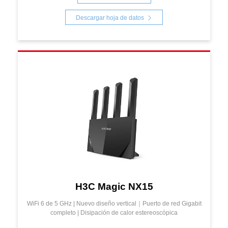
Descargar hoja de datos
H3C Magic NX15
WiFi 6 de 5 GHz | Nuevo diseño vertical｜Puerto de red Gigabit
completo | Disipación de calor estereoscópica