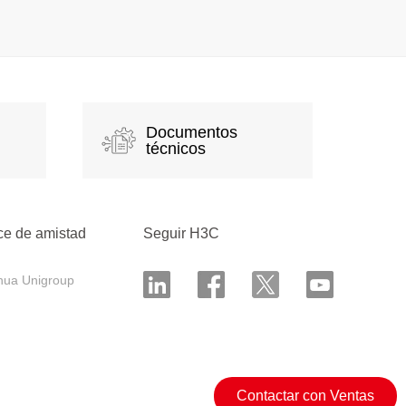
Documentos
técnicos
ce de amistad
Seguir H3C
hua Unigroup
Contactar con Ventas