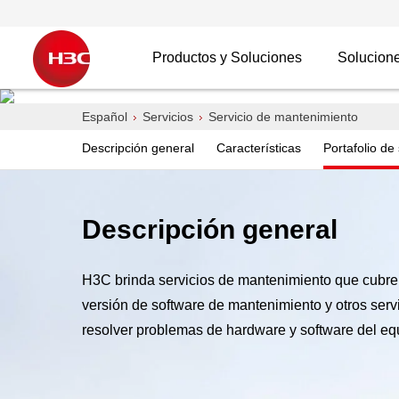
Productos y Soluciones
Solucione
Servicio de mantenimi
Español
Servicios
Servicio de mantenimiento
Descripción general
Características
Portafolio de 
Brindar servicios de mantenimiento continuos
Descripción general
H3C brinda servicios de mantenimiento que cubren 
Enviar un requisito
versión de software de mantenimiento y otros ser
resolver problemas de hardware y software del equ