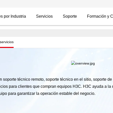
s por Industria
Servicios
Soporte
Formación y Ce
ento
servicios
, confiables y profesionales.
soporte técnico remoto, soporte técnico en el sitio, soporte d
vicios para clientes que compran equipos H3C. H3C ayuda a la o
ipo para garantizar la operación estable del negocio.