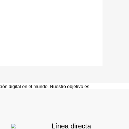
RSE EN SOCIO
 internacional de H3C se centran en construir un
ro y ofrecer soluciones basadas en escenarios
ción digital en el mundo. Nuestro objetivo es
s y florecer junto con nuestros socios.
Línea directa