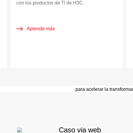
con los productos de TI de H3C.
Aprende más
CONVERTI
Las estrategias de mercado
ecosistema de socios prime
para acelerar la transforma
trabajar juntos, ganar junto
Aprende más
Caso via web