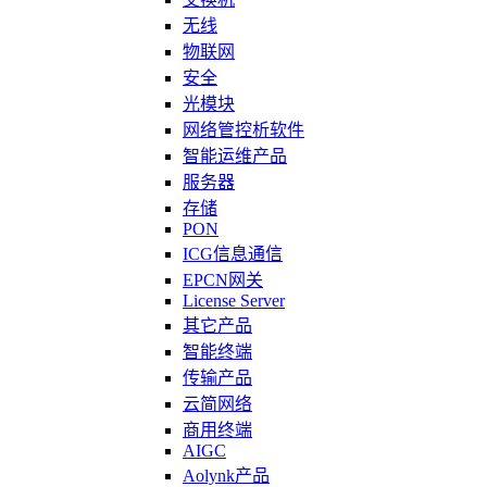
无线
物联网
安全
光模块
网络管控析软件
智能运维产品
服务器
存储
PON
ICG信息通信
EPCN网关
License Server
其它产品
智能终端
传输产品
云简网络
商用终端
AIGC
Aolynk产品