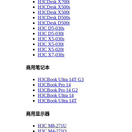
H3CDesk X700t
H3CDesk X500s
H3CDesk X500t
H3CDesk D500s
H3CDesk D500t
H3C D5-030s
H3C D5-030t
H3C X5-030s
H3C X5-030t
H3C X5-020t
H3C X7-030s
商用笔记本
H3CBook Ultra 14T G3
H3CBook Pro 14
H3CBook Pro 14 G2
H3CBook Ultra 14
H3CBook Ultra 14T
商用显示器
H3C M8-271U
H3C M4-271Q