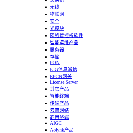
无线
物联网
安全
光模块
网络管控析软件
智能运维产品
服务器
存储
PON
ICG信息通信
EPCN网关
License Server
其它产品
智能终端
传输产品
云简网络
商用终端
AIGC
Aolynk产品