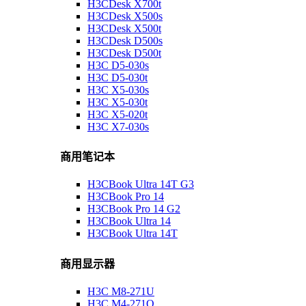
H3CDesk X700t
H3CDesk X500s
H3CDesk X500t
H3CDesk D500s
H3CDesk D500t
H3C D5-030s
H3C D5-030t
H3C X5-030s
H3C X5-030t
H3C X5-020t
H3C X7-030s
商用笔记本
H3CBook Ultra 14T G3
H3CBook Pro 14
H3CBook Pro 14 G2
H3CBook Ultra 14
H3CBook Ultra 14T
商用显示器
H3C M8-271U
H3C M4-271Q