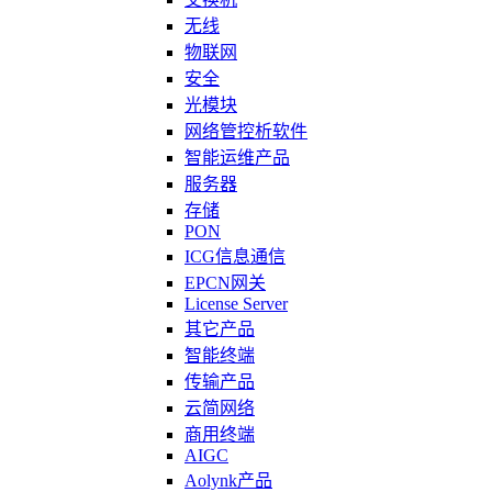
无线
物联网
安全
光模块
网络管控析软件
智能运维产品
服务器
存储
PON
ICG信息通信
EPCN网关
License Server
其它产品
智能终端
传输产品
云简网络
商用终端
AIGC
Aolynk产品