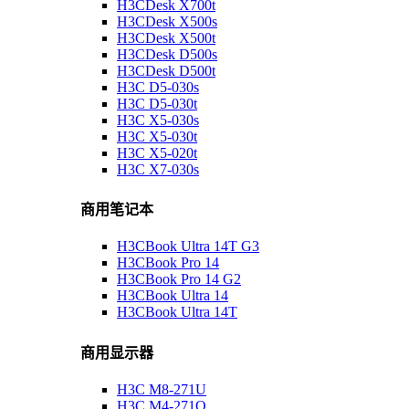
H3CDesk X700t
H3CDesk X500s
H3CDesk X500t
H3CDesk D500s
H3CDesk D500t
H3C D5-030s
H3C D5-030t
H3C X5-030s
H3C X5-030t
H3C X5-020t
H3C X7-030s
商用笔记本
H3CBook Ultra 14T G3
H3CBook Pro 14
H3CBook Pro 14 G2
H3CBook Ultra 14
H3CBook Ultra 14T
商用显示器
H3C M8-271U
H3C M4-271Q