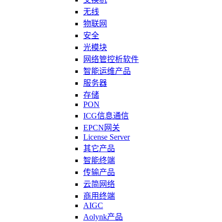
无线
物联网
安全
光模块
网络管控析软件
智能运维产品
服务器
存储
PON
ICG信息通信
EPCN网关
License Server
其它产品
智能终端
传输产品
云简网络
商用终端
AIGC
Aolynk产品