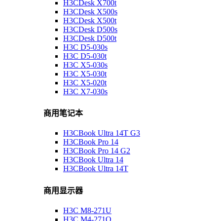
H3CDesk X700t
H3CDesk X500s
H3CDesk X500t
H3CDesk D500s
H3CDesk D500t
H3C D5-030s
H3C D5-030t
H3C X5-030s
H3C X5-030t
H3C X5-020t
H3C X7-030s
商用笔记本
H3CBook Ultra 14T G3
H3CBook Pro 14
H3CBook Pro 14 G2
H3CBook Ultra 14
H3CBook Ultra 14T
商用显示器
H3C M8-271U
H3C M4-271Q