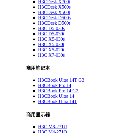
H3CDesk X700t
H3CDesk X500s
H3CDesk X500t
H3CDesk D500s
H3CDesk D500t
H3C D5-030s
H3C D5-030t
H3C X5-030s
H3C X5-030t
H3C X5-020t
H3C X7-030s
商用笔记本
H3CBook Ultra 14T G3
H3CBook Pro 14
H3CBook Pro 14 G2
H3CBook Ultra 14
H3CBook Ultra 14T
商用显示器
H3C M8-271U
H3C M4-271Q