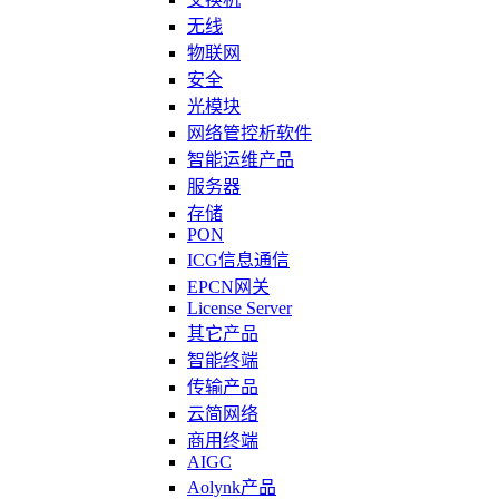
无线
物联网
安全
光模块
网络管控析软件
智能运维产品
服务器
存储
PON
ICG信息通信
EPCN网关
License Server
其它产品
智能终端
传输产品
云简网络
商用终端
AIGC
Aolynk产品