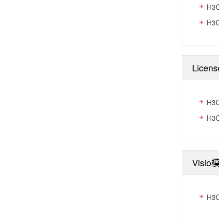
H3
H3
Licen
H3
H3
Visio
H3