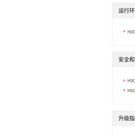
运行环
H3
安全和
H3
H3C
升级指