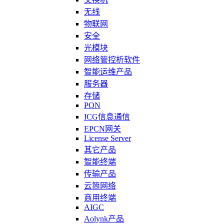
无线
物联网
安全
光模块
网络管控析软件
智能运维产品
服务器
存储
PON
ICG信息通信
EPCN网关
License Server
其它产品
智能终端
传输产品
云简网络
商用终端
AIGC
Aolynk产品