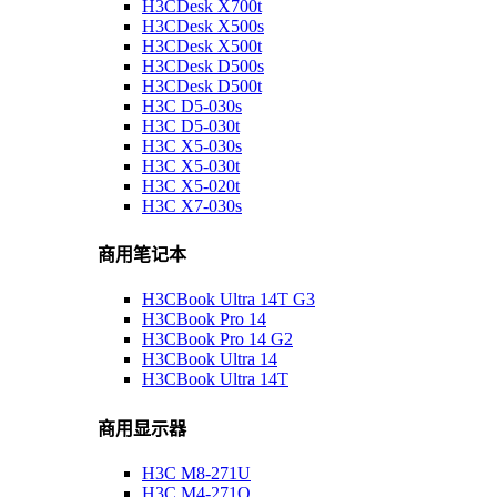
H3CDesk X700t
H3CDesk X500s
H3CDesk X500t
H3CDesk D500s
H3CDesk D500t
H3C D5-030s
H3C D5-030t
H3C X5-030s
H3C X5-030t
H3C X5-020t
H3C X7-030s
商用笔记本
H3CBook Ultra 14T G3
H3CBook Pro 14
H3CBook Pro 14 G2
H3CBook Ultra 14
H3CBook Ultra 14T
商用显示器
H3C M8-271U
H3C M4-271Q