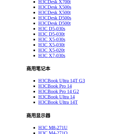
H3CDesk X700t
H3CDesk X500s
H3CDesk X500t
H3CDesk D500s
H3CDesk D500t
H3C D5-030s
H3C D5-030t
H3C X5-030s
H3C X5-030t
H3C X5-020t
H3C X7-030s
商用笔记本
H3CBook Ultra 14T G3
H3CBook Pro 14
H3CBook Pro 14 G2
H3CBook Ultra 14
H3CBook Ultra 14T
商用显示器
H3C M8-271U
H3C M4-271Q