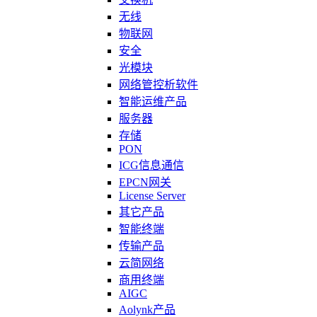
无线
物联网
安全
光模块
网络管控析软件
智能运维产品
服务器
存储
PON
ICG信息通信
EPCN网关
License Server
其它产品
智能终端
传输产品
云简网络
商用终端
AIGC
Aolynk产品