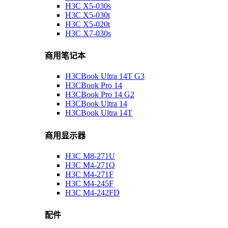
H3C X5-030s
H3C X5-030t
H3C X5-020t
H3C X7-030s
商用笔记本
H3CBook Ultra 14T G3
H3CBook Pro 14
H3CBook Pro 14 G2
H3CBook Ultra 14
H3CBook Ultra 14T
商用显示器
H3C M8-271U
H3C M4-271Q
H3C M4-271F
H3C M4-245F
H3C M4-242FD
配件