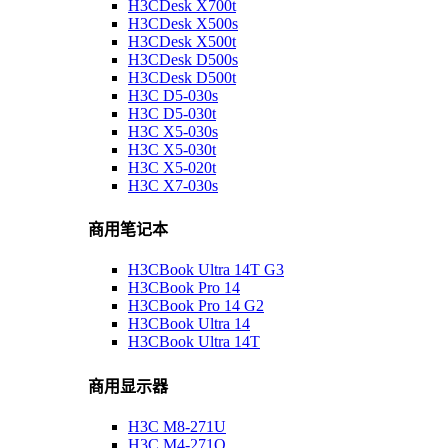
H3CDesk X700t
H3CDesk X500s
H3CDesk X500t
H3CDesk D500s
H3CDesk D500t
H3C D5-030s
H3C D5-030t
H3C X5-030s
H3C X5-030t
H3C X5-020t
H3C X7-030s
商用笔记本
H3CBook Ultra 14T G3
H3CBook Pro 14
H3CBook Pro 14 G2
H3CBook Ultra 14
H3CBook Ultra 14T
商用显示器
H3C M8-271U
H3C M4-271Q