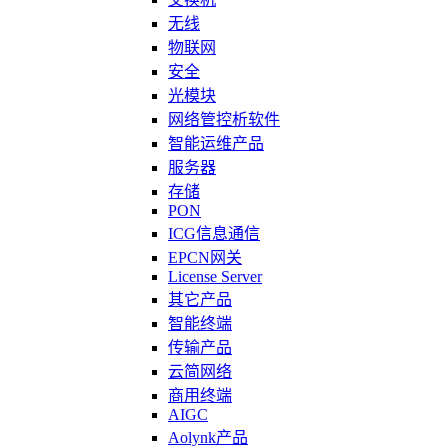
无线
物联网
安全
光模块
网络管控析软件
智能运维产品
服务器
存储
PON
ICG信息通信
EPCN网关
License Server
其它产品
智能终端
传输产品
云简网络
商用终端
AIGC
Aolynk产品