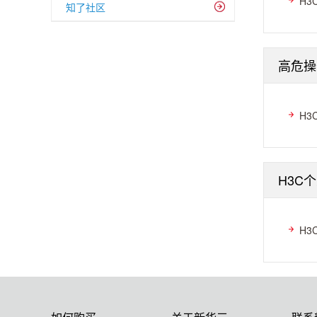
H3C
知了社区
高危操
H3
H3C
H3