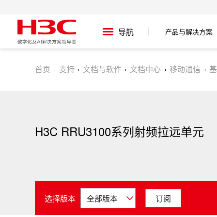
产品与解决方案
导航
首页
支持
文档与软件
文档中心
移动通信
基
H3C RRU3100系列射频拉远单元
选择版本
订阅