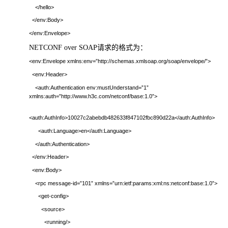
</hello>
</env:Body>
</env:Envelope>
NETCONF over SOAP
请求的格式为：
<env:Envelope xmlns:env=”http://schemas.xmlsoap.org/soap/envelope/”>
<env:Header>
<auth:Authentication env:mustUnderstand=”1”
xmlns:auth=”http://www.h3c.com/netconf/base:1.0”>
<auth:AuthInfo>10027c2abebdb482633f847102fbc890d22a</auth:AuthInfo>
<auth:Language>en</auth:Language>
</auth:Authentication>
</env:Header>
<env:Body>
<rpc message-id=”101” xmlns=”urn:ietf:params:xml:ns:netconf:base:1.0”>
<get-config>
<source>
<running/>