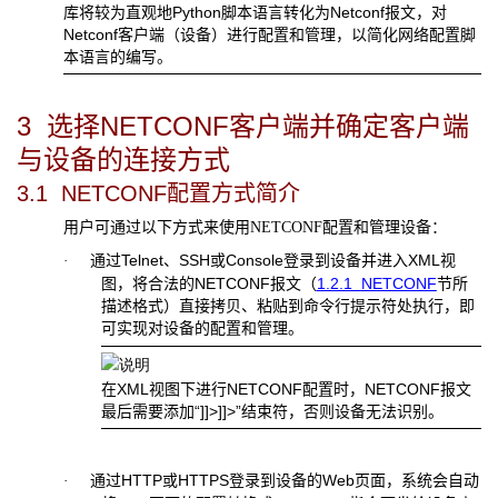
库将较为直观地
Python
脚本语言转化为
Netconf
报文，对
Netconf
客户端（设备）进行配置和管理，以简化网络配置脚
本语言的编写。
3
选择
NETCONF
客户端并确定客户端
与设备的连接方式
3.1
NETCONF
配置方式简介
用户可通过以下方式来使用
NETCONF
配置和管理设备：
通过
Telnet
、
SSH
或
Console
登录到设备并进入
XML
视
·
图，将合法的
NETCONF
报文（
1.2.1
NETCONF
节所
描述格式）直接拷贝、粘贴到命令行提示符处执行，即
可实现对设备的配置和管理。
在
XML
视图下进行
NETCONF
配置时，
NETCONF
报文
最后需要添加“
]]>]]>
”结束符，否则设备无法识别。
通过
HTTP
或
HTTPS
登录到设备的
Web
页面，系统会自动
·