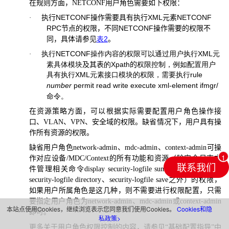
在规则方面，
NETCONF
用户角色需要如下权限：
执行
NETCONF
操作需要具有执行
XML
元素
NETCONF
·
RPC
节点的权限，不同
NETCONF
操作需要的权限不
同，具体请参见
表
2
。
执行
NETCONF
操作内容的权限可以通过用户执行
XML
元
·
素具体模块
及其表
的
Xpath
的
权限控制，例如配置用户
具有执行
XML
元素接口模块的权限，需要执行
rule
number
permit read write execute xml-element ifmgr/
命令。
在资源策略方面，可以根据实际需要配置用户角色操作接
口、
VLAN
、
VPN
、安全域的权限。缺省情况下，用户具有操
作所有资源的权限。
缺省用户角色
network-admin
、
mdc-admin
、
context-admin
可操
作对应设备
/MDC/Context
的所有功能和资源（除安全日志文
联系我们
件管理相关命令
display security-logfile summary
、
info-center
security-logfile directory
、
security-logfile save
之外）的权限，
如果用户所属角色是这几种，则不需要进行权限配置，只需
要指定用户角色为
network-admin
、
mdc-admin
或
context-admin
本站点使用Cookies，继续浏览表示您同意我们使用Cookies。
Cookies和隐
即可。
私政策>
更多关于用户角色权限控制的内容，请参见“基础配置指导”中