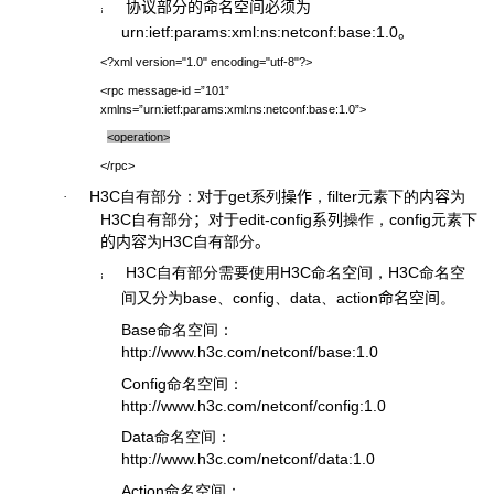
协议部分的命名空间必须为
¡
urn:ietf:params:xml:ns:netconf:base:1.0
。
<?xml version="1.0" encoding="utf-8"?>
<rpc message-id =”101”
xmlns=”urn:ietf:params:xml:ns:netconf:base:1.0”>
<operation>
</rpc>
H3C
自有部分：对于
get
系列
操作
，
filter
元素下的
内容
为
·
H3C
自有部分
；
对于
edit-config
系列
操作，
config
元素下
的内容
为
H3C
自有部分
。
H3C
自有部分需要使用
H3C
命名空间，
H3C
命名空
¡
间又分为
base
、
config
、
data
、
action
命名空间
。
Base
命名空间：
http://www.h3c.com/netconf/base:1.0
Config
命名空间：
http://www.h3c.com/netconf/config:1.0
Data
命名空间：
http://www.h3c.com/netconf/data:1.0
Action
命名空间：