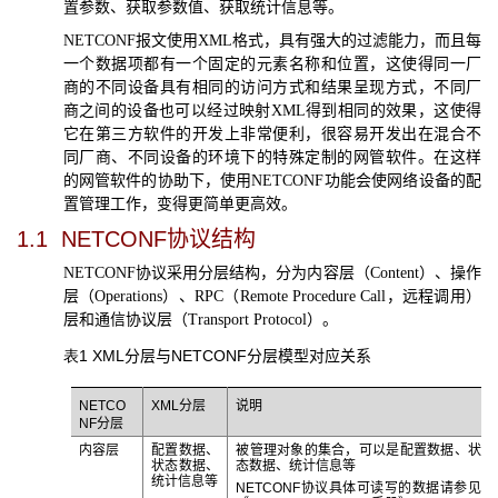
置参数、获取参数值、获取统计信息等。
NETCONF
报文使用
XML
格式，具有强大的过滤能力，而且每
一个数据项都有一个固定的元素名称和位置，这使得同一厂
商的不同设备具有相同的访问方式和结果呈现方式，不同厂
商之间的设备也可以经过映射
XML
得到相同的效果，这使得
它在第三方软件的开发上非常便利，很容易开发出在混合不
同厂商、不同设备的环境下的特殊定制的网管软件。在这样
的网管软件的协助下，使用
NETCONF
功能会使网络设备的配
置管理工作，变得更简单更高效。
1.1
NETCONF
协议结构
NETCONF
协议采用分层结构，分为内容层（
Content
）、操作
层（
Operations
）、
RPC
（
Remote Procedure Call
，远程调用）
层和通信协议层（
Transport Protocol
）。
表1
XML
分层与
NETCONF
分层模型对应关系
NETCO
XML
分层
说明
NF
分层
内容层
配置数据、
被管理对象的集合，可以是配置数据、状
状态数据、
态数据、统计信息等
统计信息等
NETCONF
协议具体可读写的数据请参见