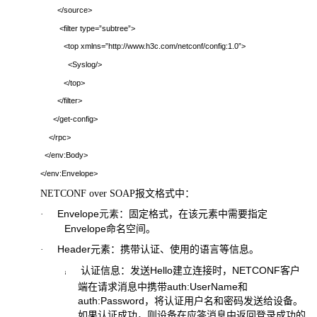
</source>
<filter type=”subtree”>
<top xmlns=”http://www.h3c.com/netconf/config:1.0”>
<Syslog/>
</top>
</filter>
</get-config>
</rpc>
</env:Body>
</env:Envelope>
NETCONF over SOAP
报文格式中：
Envelope
元素
：固定格式，在该元素中需要指定
·
Envelope
命名空间。
Header
元素：携带认证、使用的语言等信息。
·
认证信息：发送
Hello
建立连接时，
NETCONF
客户
¡
端在请求消息中携带
auth:UserName
和
auth:Password
，将认证用户名和密码发送给设备。
如果认证成功，则设备在应答消息中返回登录成功的