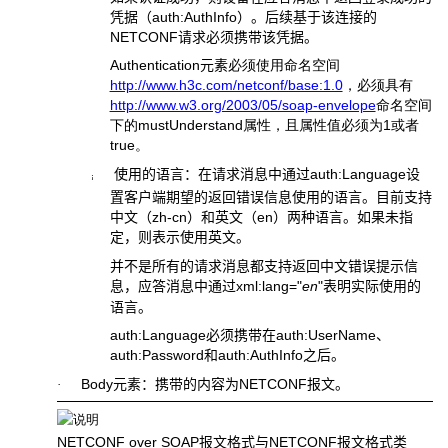
凭据（
auth:AuthInfo
）。后续基于该连接的
NETCONF
请求必须携带该凭据。
Authentication
元素
必须使用命名空间
http://www.h3c.com/netconf/base:1.0
，必须具有
http://www.w3.org/2003/05/soap-envelope
命名空间
下的
mustUnderstand
属性，且属性值必须为
1
或者
true
。
使用的语言：在请求消息中通过
auth:Language
设
¡
置客户端期望的返回错误信息使用的语言。目前支持
中文（
zh-cn
）和英文（
en
）两种语言。如果未指
定，则表示使用英文。
并不是所有的请求消息都支持返回中文错误提示信
息，应答消息中通过
xml:lang="
en
"
表明实际使用的
语言。
auth:Language
必须携带在
auth:UserName
、
auth:Password
和
auth:AuthInfo
之后。
Body
元素：携带的内容为
NETCONF
报文。
·
NETCONF over SOAP
报文格式与
NETCONF
报文格式类