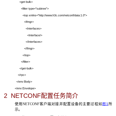
<get-bulk>
<filter type="subtree">
<top xmlns="http://www.h3c.com/netconf/data:1.0">
<Ifmgr>
<Interfaces>
<Interface/>
</Interfaces>
</Ifmgr>
</top>
</filter>
</get-bulk>
</rpc>
</env:Body>
</env:Envelope>
2
NETCONF
配置任务简介
1
使用
NETCONF
客户端对接并配置设备的主要过程如
图
所
示。