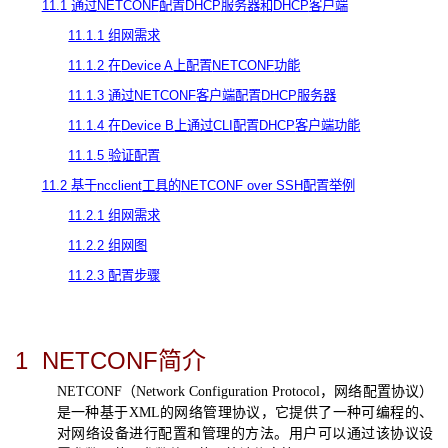
11.1
通过
NETCONF
配置
DHCP
服务器和
DHCP
客户端
11.1.1
组网需求
11.1.2
在
Device A
上配置
NETCONF
功能
11.1.3
通过
NETCONF
客户端配置
DHCP
服务器
11.1.4
在
Device B
上通过
CLI
配置
DHCP
客户端功能
11.1.5
验证配置
11.2
基于
ncclient
工具的
NETCONF over SSH
配置举例
11.2.1
组网需求
11.2.2
组网图
11.2.3
配置步骤
1
NETCONF
简介
NETCONF
（
Network Configuration Protocol
，网络配置协议）
是一种基于
XML
的网络管理协议，它提供了一种可编程的、
对网络设备进行配置和管理的方法。用户可以通过该协议设