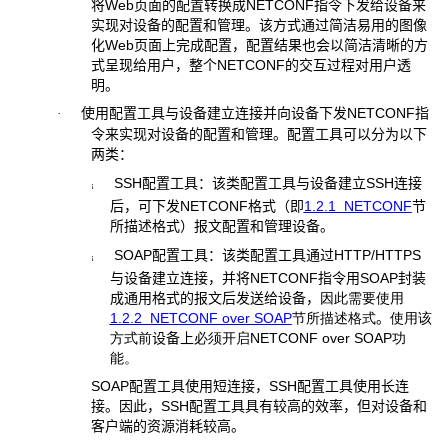
将
Web
页面的配置转换成
NETCONF
指令下发给设备来
实现对设备的配置和管理。该方式通过简洁易用的图像
化
Web
页面上完成配置，配置结果也会以简洁清晰的方
式呈现给用户，整个
NETCONF
的交互过程对用户透
明。
使用配置工具与设备建立连接并向设备下发
NETCONF
指
·
令来实现对设备的配置和管理。配置工具可以分为以下
两类：
SSH
配置工具：该类配置工具与设备建立
SSH
连接
¡
后，可下发
NETCONF
格式（即
1.2.1
NETCONF
节
所描述格式）报文配置和管理设备。
SOAP
配置工具：该类配置工具通过
HTTP/HTTPS
¡
与设备建立连接，并将
NETCONF
指令用
SOAP
封装
成通用格式的报文后发送给设备，
因此需要使用
1.2.2
NETCONF over SOAP
节所描述格式
。
使用该
方式前
设备上
必须开启
NETCONF over SOAP
功
能。
SOAP
配置工具使用短连接，
SSH
配置工具使用长连
接。因此，
SSH
配置工具具有较高的效率，但对设备和
客户端的资源消耗较高。