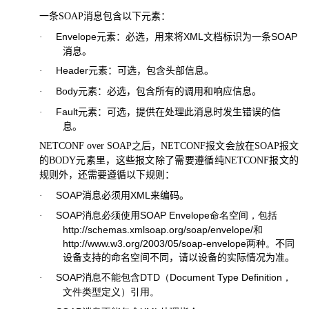
一条
SOAP
消息包含以下元素：
Envelope
元素：必选，用来将
XML
文档标识为一条
SOAP
·
消息。
Header
元素：可选，包含头部信息。
·
Body
元素：必选，包含所有的调用和响应信息。
·
Fault
元素：可选，提供在处理此消息时发生错误的信
·
息。
NETCONF over SOAP
之后，
NETCONF
报文会放在
SOAP
报文
的
BODY
元素里，这些报文除了需要遵循纯
NETCONF
报文的
规则外，还需要遵循以下规则：
SOAP
消息必须用
XML
来编码。
·
SOAP
消息必须使用
SOAP Envelope
命名空间，包括
·
http://schemas.xmlsoap.org/soap/envelope/
和
http://www.w3.org/2003/05/soap-envelope
两种。
不同
设备支持的命名空间不同，请以设备的实际情况为准。
SOAP
消息不能包含
DTD
（
Document Type Definition
，
·
文件类型定义）引用。