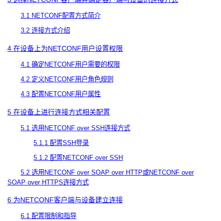
3.1 NETCONF
配置方式简介
3.2
连接方式介绍
4
在设备上为
NETCONF
用户设置权限
4.1
确定
NETCONF
用户需要的权限
4.2
定义
NETCONF
用户角色规则
4.3
配置
NETCONF
用户属性
5
在设备上进行连接方式相关配置
5.1
选用
NETCONF over SSH
连接方式
5.1.1
配置
SSH
登录
5.1.2
配置
NETCONF over SSH
5.2
选用
NETCONF over SOAP over HTTP
或
NETCONF over
SOAP over HTTPS
连接方式
6
为
NETCONF
客户端与设备建立连接
6.1
配置限制和指导