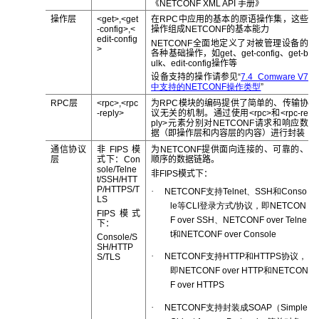
《
NETCONF XML API
手册》
操作层
<get>,<get
在
RPC
中应用的基本的原语操作集，这些
-config>,<
操作组成
NETCONF
的基本能力
edit-config
NETCONF
全面地定义了对被管理设备的
>
各种基础操作，如
get
、
get-config
、
get-b
ulk
、
edit-config
操作等
设备支持的操作请参见“
7.4
Comware V7
中支持的
NETCONF
操作类型
”
RPC
层
<rpc>,<rpc
为
RPC
模块的编码提供了简单的、传输协
-reply>
议无关的机制。通过使用
<rpc>
和
<rpc-re
ply>
元素分别对
NETCONF
请求和响应数
据（即操作层和内容层的内容）进行封装
通信协议
非
FIPS
模
为
NETCONF
提供面向连接的、可靠的、
层
式下：
Con
顺序的数据链路。
sole/Telne
非
FIPS
模式下：
t/SSH/HTT
P/HTTPS/T
·
NETCONF
支持
Telnet
、
SSH
和
Conso
LS
le
等
CLI
登录方式
/
协议，即
NETCON
FIPS
模式
F over SSH
、
NETCONF over Telne
下：
t
和
NETCONF over Console
Console/S
SH/HTTP
·
NETCONF
支持
HTTP
和
HTTPS
协议，
S/TLS
即
NETCONF over HTTP
和
NETCON
F over HTTPS
·
NETCONF
支持封装成
SOAP
（
Simple