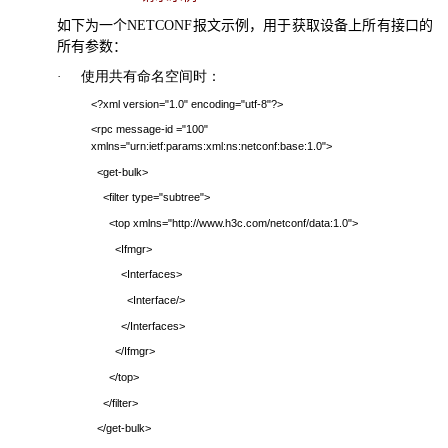
如下为一个
NETCONF
报文示例，用于获取设备上所有接口的
所有参数：
使用共有命名空间时：
·
<?xml version="1.0" encoding="utf-8"?>
<rpc message-id ="100"
xmlns="urn:ietf:params:xml:ns:netconf:base:1.0">
<get-bulk>
<filter type="subtree">
<top xmlns="http://www.h3c.com/netconf/data:1.0">
<Ifmgr>
<Interfaces>
<Interface/>
</Interfaces>
</Ifmgr>
</top>
</filter>
</get-bulk>