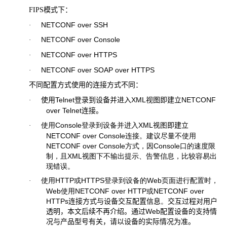
FIPS
模式下：
NETCONF over SSH
·
NETCONF over Console
·
NETCONF over HTTPS
·
NETCONF over SOAP over HTTPS
·
不同配置方式使用的连接方式不同：
使用
Telnet
登录到设备并进入
XML
视图即建立
NETCONF
·
over Telnet
连接。
使用
Console
登录到设备并进入
XML
视图
即建立
·
NETCONF over Console
连接。建议尽量不使用
NETCONF over Console
方式，因
Console
口的速度限
制，且
XML
视图下不输出提示、告警信息，比较容易出
现错误。
使用
HTTP
或
HTTPS
登录到设备的
Web
页面进行配置时，
·
Web
使用
NETCONF over HTTP
或
NETCONF over
HTTPs
连接方式与设备交互配置信息
。
交互过程对用户
透明，本文后续不再介绍。通过
Web
配置设备的支持情
况与产品型号有关，请以设备的实际情况为准。