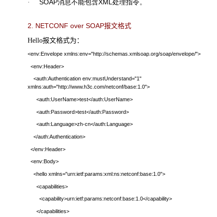
SOAP
消息不能包含
XML
处理指令。
·
2.
NETCONF over SOAP
报文格式
Hello
报文格式为：
<env:Envelope xmlns:env="http://schemas.xmlsoap.org/soap/envelope/">
<env:Header>
<auth:Authentication env:mustUnderstand="1"
xmlns:auth="http://www.h3c.com/netconf/base:1.0">
<auth:UserName>test</auth:UserName>
<auth:Password>test</auth:Password>
<auth:Language>zh-cn</auth:Language>
</auth:Authentication>
</env:Header>
<env:Body>
<hello xmlns="urn:ietf:params:xml:ns:netconf:base:1.0">
<capabilities>
<capability>urn:ietf:params:netconf:base:1.0</capability>
</capabilities>