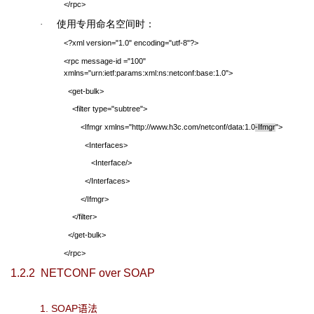
</rpc>
使用专用命名空间时：
·
<?xml version="1.0" encoding="utf-8"?>
<rpc message-id ="100"
xmlns="urn:ietf:params:xml:ns:netconf:base:1.0">
<get-bulk>
<filter type="subtree">
<Ifmgr xmlns="http://www.h3c.com/netconf/data:1.0
-Ifmgr
">
<Interfaces>
<Interface/>
</Interfaces>
</Ifmgr>
</filter>
</get-bulk>
</rpc>
1.2.2
NETCONF over SOAP
1.
SOAP
语法