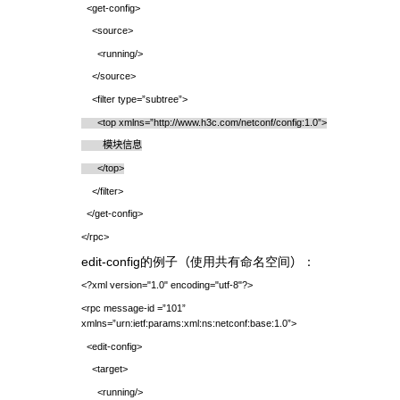
<get-config>
<source>
<running/>
</source>
<filter type=”subtree”>
<
top xmlns=”http://www.h3c.com/netconf/config:1.0”>
模块信息
</top>
</filter>
</get-config>
</rpc>
edit-config
的例子
（
使用共有命名空间
）
：
<?xml version="1.0" encoding="utf-8"?>
<rpc message-id =”101”
xmlns=”urn:ietf:params:xml:ns:netconf:base:1.0”>
<edit-config>
<target>
<running/>