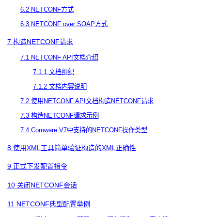
6.2 NETCONF
方式
6.3 NETCONF over SOAP
方式
7
构造
NETCONF
请求
7.1 NETCONF API
文档介绍
7.1.1
文档组织
7.1.2
文档内容说明
7.2
使用
NETCONF API
文档构造
NETCONF
请求
7.3
构造
NETCONF
请求示例
7.4 Comware V7
中支持的
NETCONF
操作类型
8
使用
XML
工具简单验证构造的
XML
正确性
9
正式下发配置指令
10
关闭
NETCONF
会话
11 NETCONF
典型配置举例