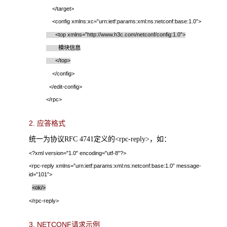
</target>
<config xmlns:xc=”urn:ietf:params:xml:ns:netconf:base:1.0”>
<top xmlns=”http://www.h3c.com/netconf/config:1.0”>
模块信息
</top>
</config>
</edit-config>
</rpc>
2.
应答格式
统一为协议
RFC 4741
定义的
<rpc-reply>
，如：
<?xml version="1.0" encoding="utf-8"?>
<rpc-reply xmlns=”urn:ietf:params:xml:ns:netconf:base:1.0” message-
id=”101”>
<ok/>
</rpc-reply>
3.
NETCONF
请求示例