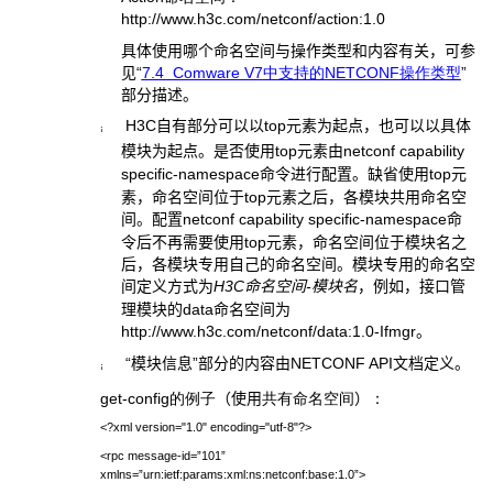
http://www.h3c.com/netconf/action:1.0
具体使用哪个命名空间与操作类型和内容有关，可参
见“
7.4
Comware V7
中支持的
NETCONF
操作类型
”
部分描述。
H3C
自有部分可以以
top
元素为起点，也可以以具体
¡
模块为起点。是否使用
top
元素由
netconf capability
specific-namespace
命令进行配置。缺省使用
top
元
素，命名空间位于
top
元素之后，各模块共用命名空
间。配置
netconf capability specific-namespace
命
令后不再需要使用
top
元素，命名空间位于模块名之
后，各模块专用自己的命名空间。模块专用的命名空
间定义方式为
H3C
命名空间
-
模块名
，例如，接口管
理模块的
data
命名空间为
http://www.h3c.com/netconf/data:1.0-Ifmgr
。
“模块信息”部分的内容由
NETCONF API
文档定义。
¡
get-config
的例子
（使用
共有命名空间
）
：
<?xml version="1.0" encoding="utf-8"?>
<rpc message-id=”101”
xmlns=”urn:ietf:params:xml:ns:netconf:base:1.0”>