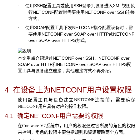
使用
SSH
配置工具或使用
SSH
登录到设备进入
XML
视图执
·
行
NETCONF
配置时需要使用
NETCONF over SSH
连接
方式。
使用
SOAP
配置工具
下发
NETCONF
指令配置设备时，需
·
要使用
NETCONF over SOAP over HTTP
或
NETCONF
over SOAP over HTTPS
方式。
本文
重点
介绍通过
NETCONF over SSH
、
NETCONF over
SOAP over HTTP
和
NETCONF over SOAP over HTTPS
配
置工具与设备建立连接，其他连接方式不再介绍
。
4
在设备上为
NETCONF
用户设置权限
使用配置工具与设备建立
NETCONF
连接前，需要确保
NETCONF
用户具有对应的操作权限。
4.1
确定
NETCONF
用户需要的权限
在
Comware V7
系统中，用户的权限通过它所属的角色的权限
来控制，角色的权限主要包括规则和资源策略两个方面。