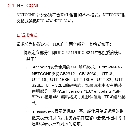
1.2.1
NETCONF
NETCONF
命令必须符合
XML
语言的基本格式。
NETCONF
报
文格式遵循
RFC 4741/RFC 6241
。
1.
请求格式
请求分为协议定义、
H3C
自有两个部分，其格式如下：
协议定义部分：即
RFC 4741/RFC 6241
中规定的部分。
·
其中：
encoding
表示使用的
XML
编码格式。
Comware V7
¡
NETCONF
支持
GB2312
、
GB18030
、
UTF-8
、
UTF-16
、
UTF-16BE
、
UTF-16LE
、
UTF-32
、
UTF-
32BE
、
UTF-32LE
编码格式。如果请求中没有携带
声明部分（即
<?xml version="1.0" encoding="utf-
8"?>
）指定
XML
编码格式，则默认使用
UTF-8
编码格
式。
message-id
表示消息
ID
。客户端使用单调递增的整
¡
数来表示消息
ID
。服务器端在应答中会使用相同的消
息
ID
以表示应答对应的请求。