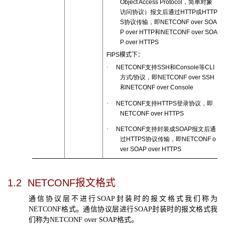
Object Access Protocol
，简单对象
访问协议）报文后通过
HTTP
或
HTTP
S
协议传输，即
NETCONF over SOA
P over HTTP
和
NETCONF over SOA
P over HTTPS
FIPS
模式下：
·
NETCONF
支持
SSH
和
Console
等
CLI
方式
/
协议，即
NETCONF over SSH
和
NETCONF over Console
·
NETCONF
支持
HTTPS
登录协议，即
NETCONF over HTTPS
·
NETCONF
支持封装成
SOAP
报文后通
过
HTTPS
协议传输，即
NETCONF o
ver SOAP over HTTPS
1.2
NETCONF
报文格式
通信协议层不进行
SOAP
封装时的报文格式我们称为
NETCONF
格式。通信协议层进行
SOAP
封装时的报文格式我
们称为
NETCONF over SOAP
格式。