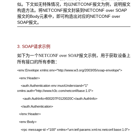
似。下文如无特殊情况，均以
NETCONF
报文为例，说明报文
构造方法。将
NETCONF
报文封装到
NETCONF over SOAP
报文的
Body
元素中，即可构造出对应的
NETCONF over
SOAP
报文。
3.
SOAP
请求示例
如下为一个
NETCONF over SOAP
报文示例，用于获取设备上
所有接口的所有参数：
<env:Envelope xmlns:env="http://www.w3.org/2003/05/soap-envelope">
<env:Header>
<auth:Authentication env:mustUnderstand="1"
xmlns:auth="http://www.h3c.com/netconf/base:1.0">
<auth:AuthInfo>800207F0120020C</auth:AuthInfo>
</auth:Authentication>
</env:Header>
<env:Body>
<rpc message-id ="100" xmlns="urn:ietf:params:xml:ns:netconf:base:1.0">