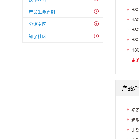
H3
产品生命周期
H3
分销专区
H3
知了社区
H3
H3
更
产品介
初识
超融
UI