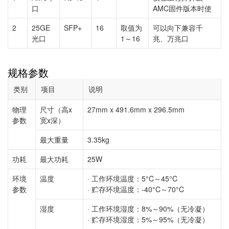
口
AMC固件版本时使
2
25GE
SFP+
16
取值为
可以向下兼容千
光口
1～16
兆、万兆口
规格参数
类别
项目
说明
物理
尺寸（高x
27mm x 491.6mm x 296.5mm
参数
宽x深）
最大重量
3.35kg
功耗
最大功耗
25W
环境
温度
· 工作环境温度：5°C～45°C
参数
· 贮存环境温度：-40°C～70°C
湿度
· 工作环境湿度：8%～90%（无冷凝）
· 贮存环境湿度：5%～95%（无冷凝）