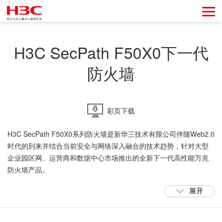
H3C SecPath F50X0下一代
防火墙
彩页下载
H3C SecPath F50X0系列防火墙是新华三技术有限公司伴随Web2.0
时代的到来并结合当前安全与网络深入融合的技术趋势，针对大型
企业园区网、运营商和数据中心市场推出的全新下一代高性能万兆
防火墙产品。
展开
H3C SecPath F50X0系列硬件上基于多核多线程处理器硬件架构，
支持多维一体化安全防护，可从用户、应用、时间、五元组、内容
安全等多个维度，对流量展开IPS、AV、ACG、URL、TI、DLP等一
F5030-D/F5060-D/F5080-D