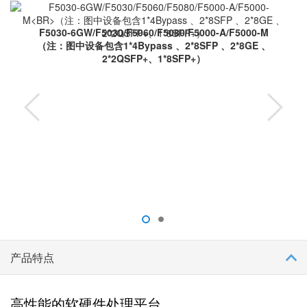
体化安全访问控制，能够有效的保证网络的安全；支持多种VPN业
（注：图中设备包含2*主控、2*8GE、1*4Bypass、
1*8SFP+）
务，如IPsec VPN、SSL VPN、L2TP VPN、GRE VPN 、ADVPN
00-A/F5000-M
等，与智能终端对接实现移动办公；提供丰富的路由能力，支持
P 、2*8GE 、
RIP/OSPF/BGP/路由策略及基于应用与URL的策略路由；支持
IPv4/IPv6双协议栈同时，可实现针对IPv6的状态防护和攻击防范。
在安全功能方面，系列作为NGFW产品，除支持安全控制、VPN、
NAT、DOS/DDOS防御等防火墙安全功能外，还一体化地集成了
IPS（入侵防御）、AV（防病毒）、ACG（应用控制）、
WAF（web漏洞检测）、TI（威胁情报）、URL（分类及过滤）等
深度安全防御的功能，实现了基于用户、应用、时间、地理位置、
安全状态等多维度的策略控制功能。
H3C SecPath F50X0系列防火墙采用互为冗余备份的双电源（1＋1
备份）模块，支持可插拔的交/直流输入电源模块，支持双机状态热
备，充分满足高性能网络的可靠性要求；同时F50X0系列产品在2U
产品特点
高的设备上提供高密度千兆、万兆端口接入能力。其中，
F5030/60/80及双主控产品（F5030-D/60-D/80-D）支持可插拔风
高性能的软硬件处理平台
扇，支持前后风道，满足数据中心要求。