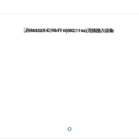
GHz频段4空间流，最大协商速率4.8Gbps，2.4GHz频段4空间流，最大协
光电合一，配合光电混合缆及专用光模块可实现光口为主机供电能力。
灵活。
WA6528X-E Wi-Fi 6(802.11ax)无线接入设备