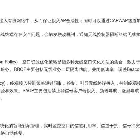
认证到接入有线网络中，从而保证接入AP合法性；同时可以通过CAPWAP隧
无线终端存在安全问题，会触发联动机制，通知无线控制器阻断终端无线
iomization Policy)，空口资源优化策略是指多种无线空口优化方法
务。RROP主要包括无线业务二层隔离功能、关闭低速率、调整Beacon
ontrol Policy)，终端接入控制策略通过限制、控制、引导无线终端接入
验和效果。SACP主要包括禁止弱信号客户端接入、频谱导航、漫游导
略。
ement）通过系统化的智能射频管理，实时监控空口的信道利用率、信道干扰、
网络自动修复。