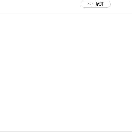
展开
商速率1.15Gbps，其中2.4GHz频段切换成5GHz频段，