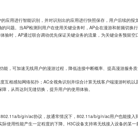
术在AP上可对用户的应用进行智能识别，并对识别出的应用进行快照保存，用户后
精确的问题。当AP检测到用户在使用关键业务时，AP会在漫游和射频切
体验时，AP通过联合调动优先保证关键业务的流量，为关键业务预留空
ansition功能，可加速无线用户的漫游过程，降低连接中断概率、提高漫游服务
维度互相感知网络拓扑；AC全视角识别并综合计算无线客户端漫游时机以及漫游
保障，从而达到无缝切换，提升用户的使用体验。
容802.11a/b/g/n/ac协议，故通常情况下，802.11a/b/g/n/ac用户
户实际使用性能产生一定程度的下降。H3C设备支持将无线接入设备的某一射频设置为O