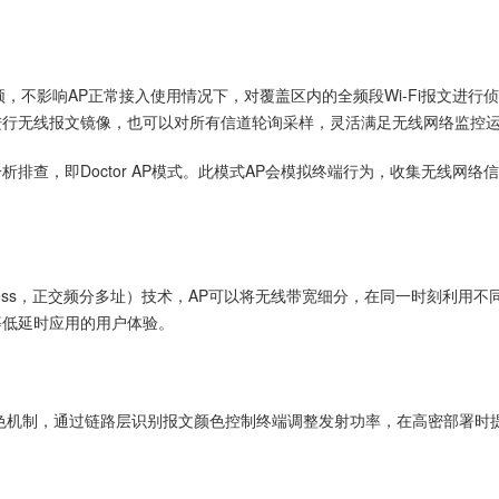
射频，不影响AP正常接入使用情况下，对覆盖区内的全频段Wi-Fi报文进
进行无线报文镜像，也可以对所有信道轮询采样，灵活满足无线网络监控
，即Doctor AP模式。此模式AP会模拟终端行为，收集无线网络信息，
ion Multiple Access，正交频分多址）技术，AP可以将无线带宽细分，
等低延时应用的用户体验。
Coloring着色机制，通过链路层识别报文颜色控制终端调整发射功率，在高