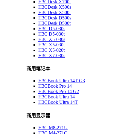
H3CDesk X700t
H3CDesk X500s
H3CDesk X500t
H3CDesk D500s
H3CDesk D500t
H3C D5-030s
H3C D5-030t
H3C X5-030s
H3C X5-030t
H3C X5-020t
H3C X7-030s
商用笔记本
H3CBook Ultra 14T G3
H3CBook Pro 14
H3CBook Pro 14 G2
H3CBook Ultra 14
H3CBook Ultra 14T
商用显示器
H3C M8-271U
H3C M4-271Q