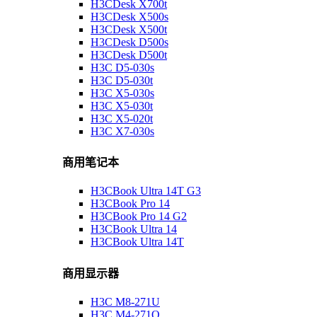
H3CDesk X700t
H3CDesk X500s
H3CDesk X500t
H3CDesk D500s
H3CDesk D500t
H3C D5-030s
H3C D5-030t
H3C X5-030s
H3C X5-030t
H3C X5-020t
H3C X7-030s
商用笔记本
H3CBook Ultra 14T G3
H3CBook Pro 14
H3CBook Pro 14 G2
H3CBook Ultra 14
H3CBook Ultra 14T
商用显示器
H3C M8-271U
H3C M4-271Q