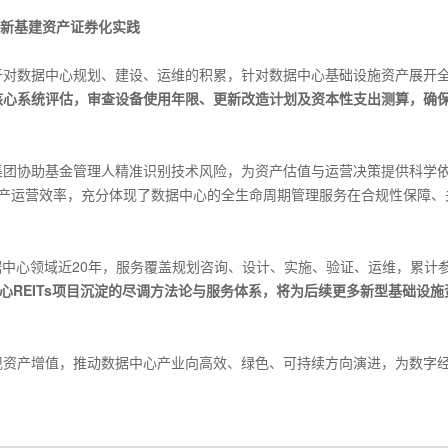
新基建资产证券化实践
于对数据中心规划、建设、运维的积累，针对数据中心基础设施资产展开
核心系统评估，审查设备使用年限、更新改造计划及资本性支出测算，确
集团协助基金管理人精准识别技术风险，为资产估值与运营决策提供科学
资产运营效率，充分体现了数据中心的全生命周期管理服务在合规性保障、
据中心领域近20年，服务覆盖规划咨询、设计、实施、验证、运维，累计
心
REITs
项目沉淀的尽调方法论与服务体系，将为后续更多新型基础设施
现资产增值，推动数据中心产业向高效、绿色、可持续方向演进，为数字