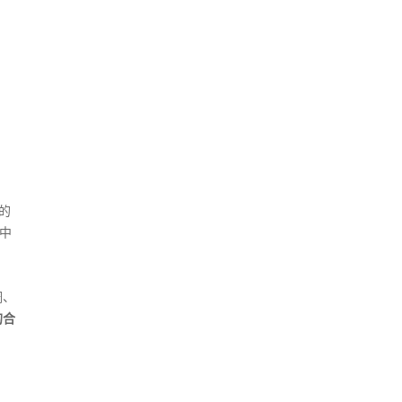
的
中
调、
的合