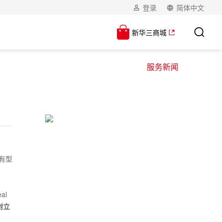
登录
简体中文
新华三商城
服务新闻
】
持有型
al
树立