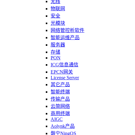
无线
物联网
安全
光模块
网络管控析软件
智能运维产品
服务器
存储
PON
ICG信息通信
EPCN网关
License Server
其它产品
智能终端
传输产品
云简网络
商用终端
AIGC
Aolynk产品
磐宁NingOS