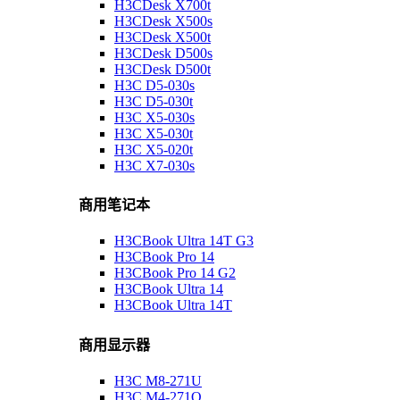
H3CDesk X700t
H3CDesk X500s
H3CDesk X500t
H3CDesk D500s
H3CDesk D500t
H3C D5-030s
H3C D5-030t
H3C X5-030s
H3C X5-030t
H3C X5-020t
H3C X7-030s
商用笔记本
H3CBook Ultra 14T G3
H3CBook Pro 14
H3CBook Pro 14 G2
H3CBook Ultra 14
H3CBook Ultra 14T
商用显示器
H3C M8-271U
H3C M4-271Q