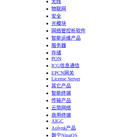
无线
物联网
安全
光模块
网络管控析软件
智能运维产品
服务器
存储
PON
ICG信息通信
EPCN网关
License Server
其它产品
智能终端
传输产品
云简网络
商用终端
AIGC
Aolynk产品
磐宁NingOS