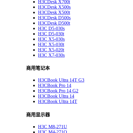
H3CDesk X700t
H3CDesk X500s
H3CDesk X500t
H3CDesk D500s
H3CDesk D500t
H3C D5-030s
H3C D5-030t
H3C X5-030s
H3C X5-030t
H3C X5-020t
H3C X7-030s
商用笔记本
H3CBook Ultra 14T G3
H3CBook Pro 14
H3CBook Pro 14 G2
H3CBook Ultra 14
H3CBook Ultra 14T
商用显示器
H3C M8-271U
H3C M4-271Q