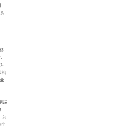
困
强对
始终
控、
-
过构
全
到端
的
，为
为企