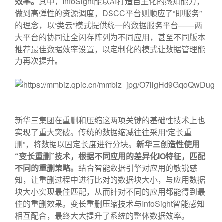
效率。
其中，InfoSight能以AI打造自主化的感知能力，
做到高弹性的资源调度，DSCC平台则顺应了“即服务”
的理念，以“类云”模式提供统一的数据服务平台——两
大平台的协同让全闪存阵列为不同应用，甚至不同版本
推荐最佳数据效率设置，以定制化的模式让数据管理能
力再次提升。
新华三集团在重删和压缩这两项关键的基础性技术上也
实现了重大突破。传统的数据缩减往往采用“定长重
删”，将数据以固定长度进行分块。
新华三创造性使用
“
变长重删
”
技术，根据不同应用的差异化
IO
特征，匹配
不同的重删策略。
结合智能数据引擎对应用的敏锐感
知，让重删过程中进行比对的数据块大小，与应用数据
块大小实现最佳匹配，从而针对不同的应用都能得到最
佳的重删效果。变长重删压缩技术与InfoSight智能感知
相互配合，最终大大提升了系统的整体数据效率。