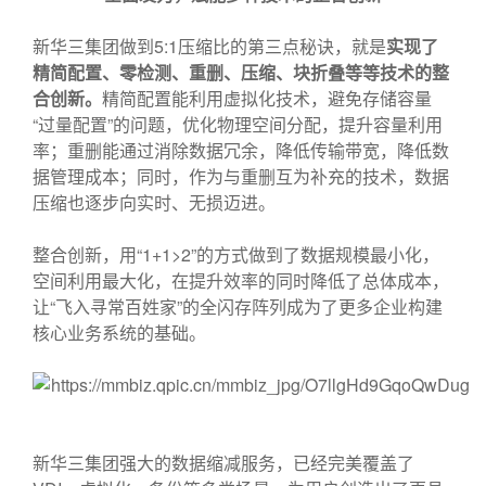
新华三集团做到5:1压缩比的第三点秘诀，就是
实现了
精简配置、零检测、重删、压缩、块折叠等等技术的整
合创新。
精简配置能利用虚拟化技术，避免存储容量
“过量配置”的问题，优化物理空间分配，提升容量利用
率；重删能通过消除数据冗余，降低传输带宽，降低数
据管理成本；同时，作为与重删互为补充的技术，数据
压缩也逐步向实时、无损迈进。
整合创新，用“1+1>2”的方式做到了数据规模最小化，
空间利用最大化，在提升效率的同时降低了总体成本，
让“飞入寻常百姓家”的全闪存阵列成为了更多企业构建
核心业务系统的基础。
新华三集团强大的数据缩减服务，已经完美覆盖了