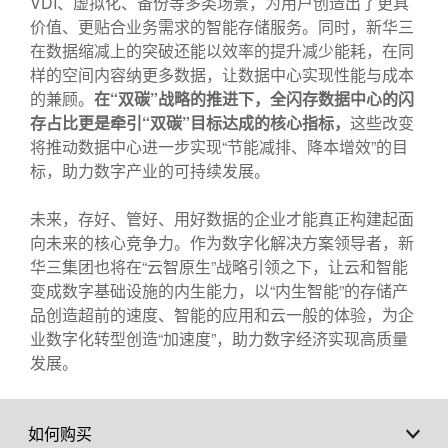
VDI、虚拟化、备份等多类场景，为用户创造出了更具
价值、更贴合业务需求的智能存储服务。同时，新华三
在数据缩减上的突破还能以效率的提升减少能耗，在同
样的空间内容纳更多数据，让数据中心实现性能与成本
的兼顾。
在
“
双碳
”
战略的推进下，全闪存数据中心的闪
存占比更是牵引
“
双碳
”
目标达成的核心指标，
这些改变
将推动数据中心进一步实现“节能减排、降本增效”的目
标，助力数字产业的可持续发展。
未来，存好、管好、用好数据的企业才能真正构建起面
向未来的核心竞争力。作为数字化解决方案领导者，新
华三集团也将在“云智原生”战略引领之下，让云和智能
变成数字基础设施的内生能力，以“内生智能”的存储产
品创造超前的速度、智能的应用和云一般的体验，为企
业数字化转型创造“加速度”，助力数字经济实现高质量
发展。
如何购买