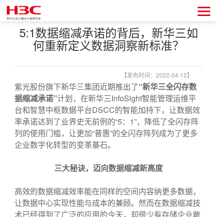
5:1数据缩减承诺的背后，新华三如
何重新定义数据洞察新标准？
【发布时间：2022-04-12】
紫光股份旗下新华三集团近期推出了
“
新华三全闪存数
据缩减承诺
”
计划，在新华三InfoSight智能管理运维平
台和智慧中枢数据平台DSCC的智能加持下，让数据效
率承诺达到了业界史无前例的“5：1”，降低了全闪存阵
列的使用门槛，让更加“普惠”的全闪存阵列成为了更多
企业数字化转型的变革基石。
三大秘诀，迈向数据缩减新高度
高效的数据缩减效率能在同样的空间内容纳更多数据，
让数据中心实现性能与成本的兼顾。然而在数据缩减技
术已经得到了广泛的应用的今天，却很少有存储企业敢