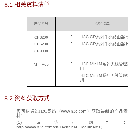
8.1 
相关资料清单
产品型号
资料清单
H3C GR系列千兆路由器 

GR3200
H3C GR系列千兆路由器

用
GR5200
GR8300
H3C Mini M系列无线管理

Mini M60
门
H3C Mini M系列无线管理

册
8.2 
资料获取方式
www.h3c.com
您可以通过H3C网站（
）获取最新的产品资
料：
(1) 请访问网址：
http://www.h3c.com/cn/Technical_Documents
；