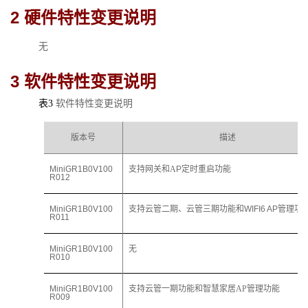
2 
硬件特性变更说明
无
3 
软件特性变更说明
表3
软件特性变更说明
版本号
描述
MiniGR1B0V100
支持网关和A
P
定时重启功能
R012
MiniGR1B0V100
支持云管二期、云管三期功能和
WIFI6 AP
管理功
R011
MiniGR1B0V100
无
R010
MiniGR1
B
0V100
支持云管
一期功能
和
智慧家居AP
管理
功能
R009