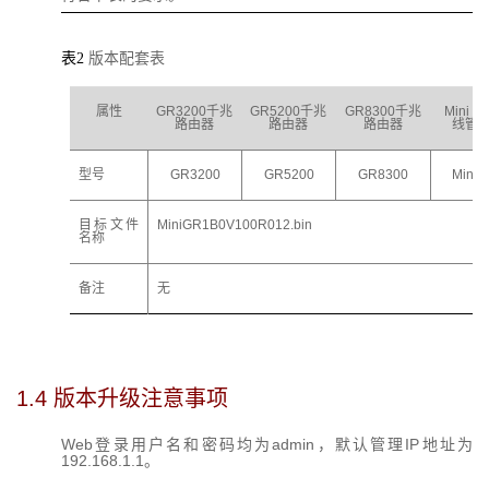
表2
版本配套表
属性
GR3200千兆
GR
5200
千兆
GR
8300
千兆
Mini 
路由器
路由器
路由器
线管
型号
GR3200
GR
5200
GR
8300
Mini 
目标文件
MiniGR1B0V100R012
.bin
名称
备注
无
1.4 
版本升级注意事项
Web登录用户名和密码均为admin，默认管理IP地址为
192.168.1.1。