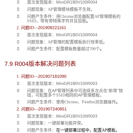
MiniGR1
B
0V100R004

首次发现版本：

问题现象：AP管理模块模板
不生效
。

问题产生条件：用Chrome浏览
器
配置AP管理模板的
SSID，
带有
带特殊字符并且加密
。
201908221161
2. 问题ID—
MiniGR1
B
0V100R004

首次发现版本：

问题现象：AP管理的
配置
模板执行效率
低
。

问题产生条件：配置模板
数量超过
700个
。
7.9 
R004版本解决问题列表
201907181090
1. 问题ID—
MiniGR1
B
0V100R003

首次发现版本：
AP管理列表中可
“

问题现象：在
连续
多次
点击
新
增”
铵
AP
钮
，
可配置多个SSID相同的
管理
模板。
Firefox

问题产生条件：使用Chrome、
浏览
器
操作
。
2
201907240851
. 问题ID—
MiniGR1
B
0V100R003

首次发现版本：

问题现象：一
键部署功能异常
。

问题产生条件：
在
一键部署过程
中
，配置AP模板。