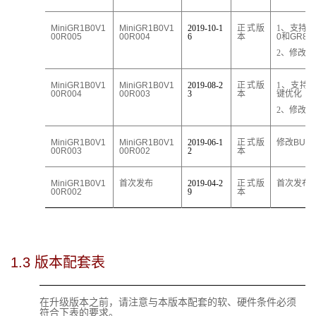
MiniGR1
B
0V1
MiniGR1
B
0V1
201
9
-
10
-
1
正式版
1、支持
G
00R005
00R004
6
本
0
和
GR83
2、修改
B
MiniGR1
B
0V1
MiniGR1
B
0V1
201
9
-
08
-
2
正式版
1、
支持
W
00R004
00R003
3
本
键优化
2、修改
B
MiniGR1
B
0V1
MiniGR1
B
0V1
201
9
-
06
-
1
正式版
修改
BUG
00R003
00R002
2
本
MiniGR1
B
0V1
首次发布
201
9
-
04
-
2
正式版
首次发布
00R002
9
本
1.3 
版本配套表
在升级版本之前，请注意与本版本配套的软、硬件条件必须
符合下表的要求。