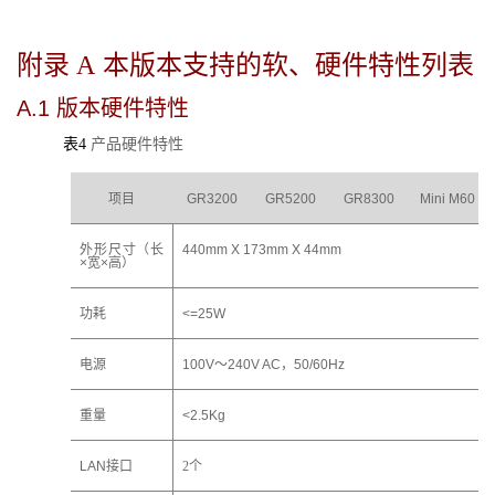
附录 A
本版本支持的软、硬件特性列表
A.1
版本硬件特性
表4
产品硬件特性
项目
GR3200
GR5200
GR8300
Mini M60
外形尺寸（长
440mm X 173mm X 44mm
×
宽
×
高）
功耗
<=25W
电源
100V～240V AC，50/60Hz
重量
<2.5Kg
LAN接口
2个