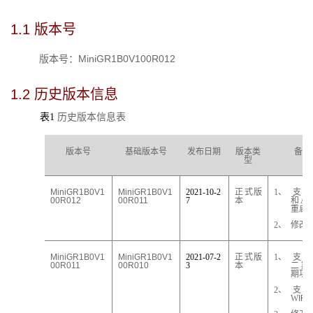
1.1 
版本号
MiniGR1B0V100R012
版本号：
1.2 
历史版本信息
表1
历史版本信息表
版本号
基础版本号
发布日期
版本类
备注
型
MiniGR1
B
0V1
MiniGR1
B
0V1
2
021-10-2
正式版
1、
支持
00R012
00R011
7
本
和A
P
重启
2、
修改
MiniGR1
B
0V1
MiniGR1
B
0V1
2021-07-2
正式版
1、
支持
00R011
00R010
3
本
二期
期功
2、
支持
W
IFI6