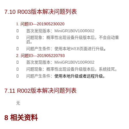
7.10 
R003版本解决问题列表
201905230020
1. 问题ID—
MiniGR1
B
0V100R002

首次发现版本：

问题现象：概率
性出现
设备升级版本后
，不会自动
重
启
。

问题产生条件：使用
本地WEB页面进行升级
。
2
201905220793
. 问题ID—
MiniGR1
B
0V100R002

首次发现版本：

问题现象：概率
性出现
设备
升级
版本
后，
系统挂
死
。

问题产生条件：
使用本地
升级或者远程升级。
7.11 
R002版本解决问题列表
无
8 
相关资料