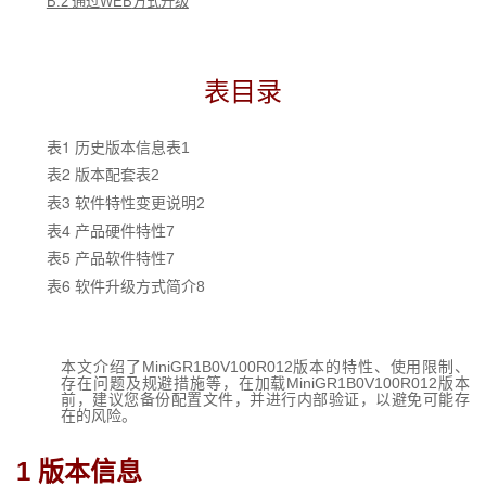
B.2
 通过
WEB
方式升级
表目录
表1
 历史版本信息表
1
表2
 版本配套表
2
表3
 软件特性变更说明
2
表4
 产品硬件特性
7
表5
 产品软件特性
7
表6
 软件升级方式简介
8
MiniGR1B0V100R012
本文介绍了
版本的特性、使用限制、
MiniGR1B0V100R012
存在问题及规避措施等，在加载
版本
前，建议您备份配置文件，并进行内部验证，以避免可能存
在的风险。
1 
版本信息