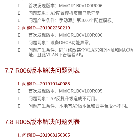
MiniGR1
B
0V100R006

首次发现版本：

问题现象：AP配置模板
页面显示异常
。

问题产生条件：手动添加第1000个配置
模板
。
201902260219
2. 问题ID—
MiniGR1
B
0V100R006

首次发现版本：
DHCP功能异常

问题现象：设备
。

问题产生条件：同
时修改某个VLAN的IP地址和MAC地
址，且此VLAN
下管理
着AP
。
7.7 
R006版本解决问题列表
201910140088
1. 问题ID—
MiniGR1
B
0V100R005

首次发现版本：

问题现象：AP反复
升级
造成不
可用
。

问题产生条件：本地
有AP版本且和云平台版本不同
。
7.8 
R005版本解决问题列表
201908150305
1. 问题ID—