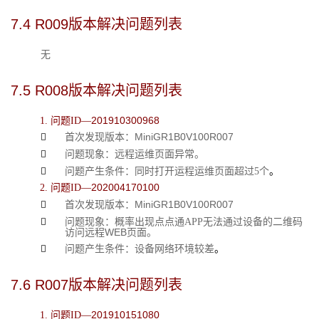
7.4 
R009版本解决问题列表
无
7.5 
R008版本解决问题列表
201910300968
1. 问题ID—
MiniGR1
B
0V100R007

首次发现版本：

问题现象：远程
运维页面异常
。

问题产生条件：同
时
打开运程
运维页面超过
5个
。
202004170100
2. 问题ID—
MiniGR1
B
0V100R007

首次发现版本：

问题现象：概率出现点点通APP无法通过设备
的二维
码
WEB
访问
远程
页面。

问题产生条件：设备
网络
环境
较差
。
7.6 
R007版本解决问题列表
201910151080
1. 问题ID—