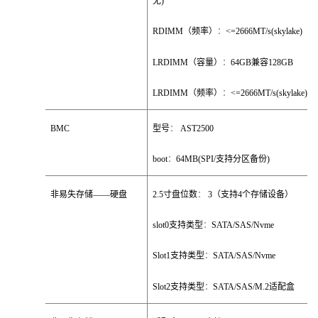
无
)
RDIMM
（频率）
：
<=2666MT/s(skylake)
LRDIMM
（容量）
：
64GB
兼容
128GB
LRDIMM
（频率）
：
<=2666MT/s(skylake)
BMC
型号
：
AST2500
boot
：
64MB(SPI/
支持分区备份
)
非易失存储
——
硬盘
2.5
寸盘位数
：
3
（支持
4
个存储设备）
slot0
支持类型
：
SATA/SAS/Nvme
Slot1
支持类型
：
SATA/SAS/Nvme
Slot2
支持类型
：
SATA/SAS/M.2
适配盒