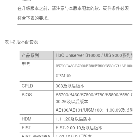
在升级版本之前，请注意与本版本配套的软、硬件条件必须
符合下表的要求。
表1-2
版本配套表
H3C Uniserver B16000 / UIS 9000
产品系列
系列服
型号
B5700/B460/B7800/B780/B5800/B580 G3 / AE100/A
UISM100
CPLD
003
及以后版本
BIOS
B5700/B460/B7800/B780/B5800/B580 G3
00.26
及以后版本
AE100/AE101/UISM100
1.00.09
：
及以后
HDM
1.11.26
及以后版本
FIST
FIST-2.00.10
及以后版本
FIST SMS(
A
1.03.10
原
及以后版本