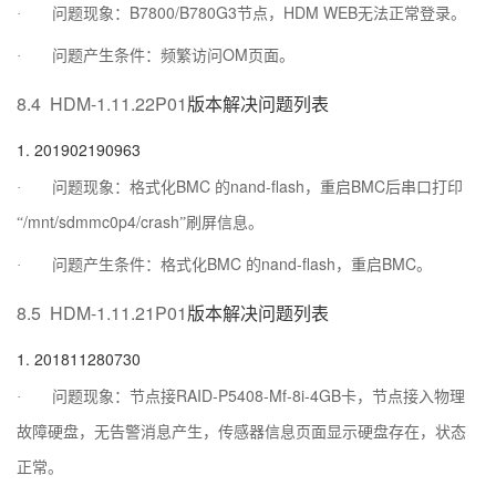
B7800/B780G3
HDM WEB
·
问题现象：
节点，
无法正常登录。
OM
·
问题产生条件：频繁访问
页面。
8.4
HDM-1.11.22P01
版本解决问题列表
1.
201902190963
BMC
nand-flash
BMC
·
问题现象：格式化
的
，重启
后串口打印
/mnt/sdmmc0p4/crash
“
”刷屏信息。
BMC
nand-flash
BMC
·
问题产生条件：格式化
的
，重启
。
8.5
HDM-1.11.21P01
版本解决问题列表
1.
201811280730
RAID-P5408-Mf-8i-4GB
·
问题现象：节点接
卡，节点接入物理
故障硬盘，无告警消息产生，传感器信息页面显示硬盘存在，状态
正常。