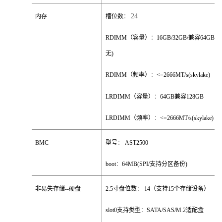
24
内存
槽位数
：
RDIMM
（容量）
：
16GB/32GB/
兼容
64GB(6
无
)
RDIMM
（频率）
：
<=2666MT/s(skylake)
LRDIMM
（容量）
：
64GB
兼容
128GB
LRDIMM
（频率）
：
<=2666MT/s(skylake)
BMC
型号
：
AST2500
boot
：
64MB(SPI/
支持分区备份
)
非易失存储
--
硬盘
2.5
寸盘位数
：
14
（支持
15
个存储设备）
slot0
支持类型
：
SATA/SAS/M.2
适配盒