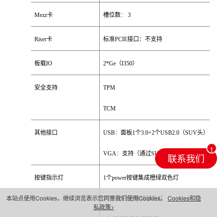
Mezz
卡
槽位数
：
3
Riser
卡
标准
PCIE
接口：不支持
板载
IO
2*Ge
（
I350
）
安全支持
TPM
TCM
其他接口
USB
：
面板
1
个
3.0+2
个
USB2.0
（
SUV
头）
VGA
：
支持（通过
SUV
头）
联系我们
按键指示灯
1
个
power
按键集成橙绿双色灯
本站点使用Cookies，继续浏览表示您同意我们使用Cookies。
Cookies和隐
1
个
UID
按钮集成蓝色灯
私政策>