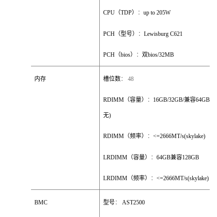
CPU
（
TDP
）
：
up to 205W
PCH
（型号）
：
Lewisburg C621
PCH
（
bios
）
：
双
bios/32MB
内存
槽位数
：
48
RDIMM
（容量）
：
16GB/32GB/
兼容
64GB(6
无
)
RDIMM
（频率）
：
<=2666MT/s(skylake)
LRDIMM
（容量）
：
64GB
兼容
128GB
LRDIMM
（频率）
：
<=2666MT/s(skylake)
BMC
型号
：
AST2500