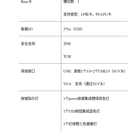
Riser
卡
槽位数
：
1
支持类型
：
LP
标卡、
P6 GPU
卡
板载
I/O
2*Ge
（
I350
）
安全支持
TPM
TCM
其他接口
USB
：
面板
1
个
3.0+2
个
USB2.0
（
SUV
头）
VGA
：
支持（通过
SUV
头）
按键指示灯
1
个
power
按键集成橙绿双色灯
1
个
UID
按钮集成蓝色灯
1
个红绿橙三色健康灯