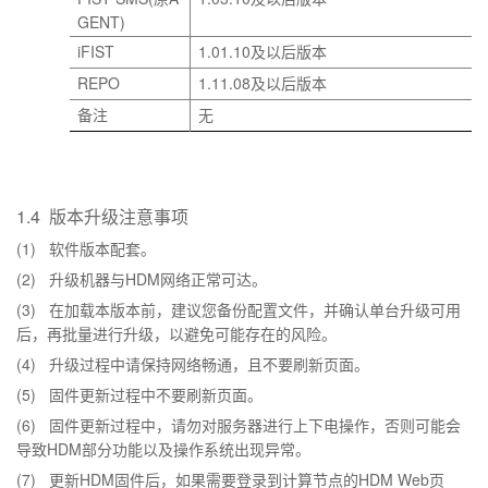
GENT)
iFIST
1.01.10
及以后版本
REPO
1.11.08
及以后版本
备注
无
1.4
版本升级注意事项
(1)
软件版本配套。
(2)
HDM
升级机器与
网络正常可达。
(3)
在加载本版本前，建议您备份配置文件，并确认单台升级可用
后，再批量进行升级，以避免可能存在的风险。
(4)
升级过程中请保持网络畅通，且不要刷新页面。
(5)
固件更新过程中不要刷新页面。
(6)
固件更新过程中，请勿对服务器进行上下电操作，否则可能会
HDM
导致
部分功能以及操作系统出现异常。
(7)
HDM
HDM Web
更新
固件后，如果需要登录到计算节点的
页