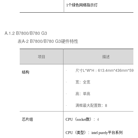
1
个绿色网络指示灯
A.1.2
B7800/B780 G3
表A-2
B7800/B780 G3
硬件特性
项目
描述
L*W*H
613.4mm*436mm*59.
·
尺寸
：
结构
·
宽：全宽
·
高：单高
8
·
满框最大配置数：
芯片组
CPU
（
socket
数）
：
4
CPU
（类型）
：
intel purely
平台系列