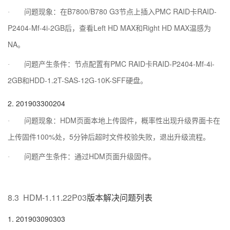
B7800/B780 G3
PMC RAID
RAID-
·
问题现象：在
节点上插入
卡
P2404-Mf-4i-2GB
Left HD MAX
Right HD MAX
后，查看
和
温感为
NA
。
PMC RAID
RAID-P2404-Mf-4i-
·
问题产生条件：节点配置有
卡
2GB
HDD-1.2T-SAS-12G-10K-SFF
和
硬盘。
2.
201903300204
HDM
·
问题现象：
页面本地上传固件，概率性出现升级界面卡在
100%
5
上传固件
处，
分钟后超时文件校验失败，退出升级流程。
HDM
·
问题产生条件：通过
页面升级固件。
8.3
HDM-1.11.22P03
版本解决问题列表
1.
201903090303