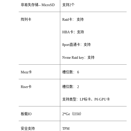
非易失存储
-- MicroSD
支持
2
个
阵列卡
Raid
卡
：
支持
HBA
卡：支持
8port
直通卡
：
支持
Nvme Raid key
：
支持
Mezz
卡
槽位数
：
6
Riser
卡
槽位数
：
2
支持类型
：
LP
标卡、
P6 GPU
卡
板载
IO
2*Ge
（
I350
）
安全支持
TPM