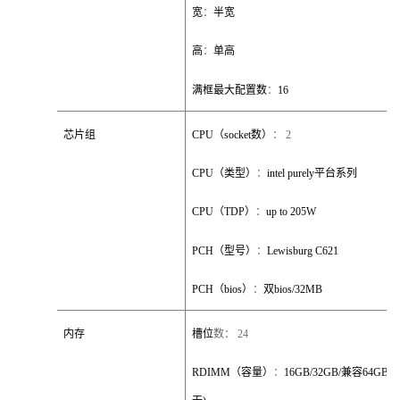
宽
：
半宽
高
：
单高
满框最大配置数
：
16
芯片组
CPU
（
socket
数）
：
2
CPU
（类型）
：
intel purely
平台系列
CPU
（
TDP
）
：
up to 205W
PCH
（型号）
：
Lewisburg C621
PCH
（
bios
）
：
双
bios/32MB
内存
槽位
数：
24
RDIMM
（容量）
：
16GB/32GB/
兼容
64GB(6