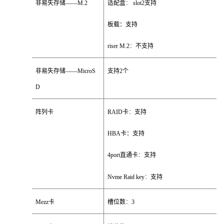
非易失存储
——M.2
适配盒
：
slot2
支持
板载：支持
riser M.2
：
不支持
非易失存储
——MicroS
支持
2
个
D
阵列卡
RAID
卡
：
支持
HBA
卡：支持
4port
直通卡
：
支持
Nvme Raid key
：
支持
Mezz
卡
槽位数
：
3