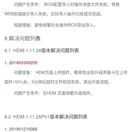
BIOS
·
问题产生条件：
配置导入时操作进度文件失败，导致
WEB
前端提示导入失败，实际导入操作已经成功完成。
BIOS
·
规避措施：避免频繁的去操作
导出导入。
8
解决问题列
表
8.1
HDM-1.11.26
版本解决问题列表
1.
201903300205
HDM
·
问题现象：
页面上传固件，概率性出现升级界面卡在上传
100%
5
固件
处，
分钟后超时文件校验失败，退出升级流程。
HDM
·
问题产生条件：在
页面频繁升级固件。
8.2
HDM-1.11.25P01
版本解决问题列表
1.
201901210066