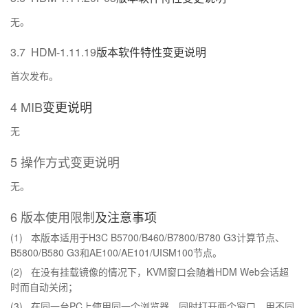
无。
3.7
HDM-1.11.19
版本软件特性变更说明
首次发布。
4
MIB
变更说明
无
5
操作方式变更说明
无。
6
版本使用限制
及注意事项
(1)
H3C B5700/B460/B7800/B780 G3
本版本适用于
计算节点、
B5800/B580 G3
AE100/AE101/UISM100
和
节点。
(2)
KVM
HDM Web
在没有挂载镜像的情况下，
窗口会随着
会话超
时而自动关闭；
(3)
PC
在同一台
上使用同一个浏览器，同时打开两个窗口，用不同