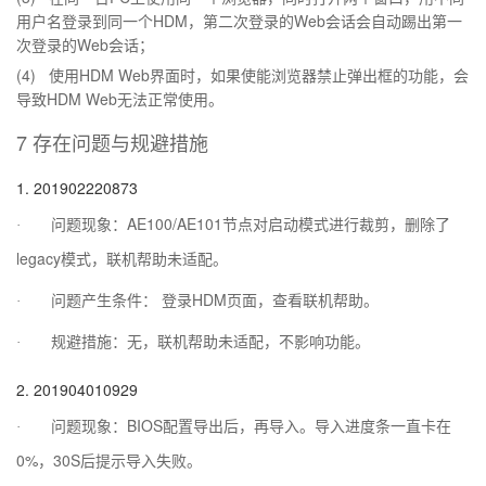
HDM
Web
用户名登录到同一个
，第二次登录的
会话会自动踢出第一
Web
次登录的
会话；
(4)
HDM Web
使用
界面时，
如果使能浏览器禁止弹出框的功能，会
HDM Web
导致
无法正常使用。
7
存在问题与规避措施
1.
201902220873
AE100/AE101
·
问题现象：
节点对启动模式进行裁剪，删除了
legacy
模式，联机帮助未适配。
HDM
·
问题产生条件：
登录
页面，查看联机帮助。
·
规避措施：无，联机帮助未适配，不影响功能。
2.
201904010929
BIOS
·
问题现象：
配置导出后，再导入。导入进度条一直卡在
0%
30S
，
后提示导入失败。