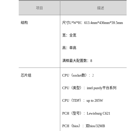
项目
描述
结构
尺寸
L*W*H
：
613.4mm*436mm*59.5mm
宽：全宽
高：单高
满框最大配置数：
8
芯片组
CPU
（
socket
数）
：
2
CPU
（类型）
：
intel purely
平台系列
CPU
（
TDP
）
：
up to 205W
PCH
（型号）
：
Lewisburg C621
PCH
（
bios
）
：
双
bios/32MB