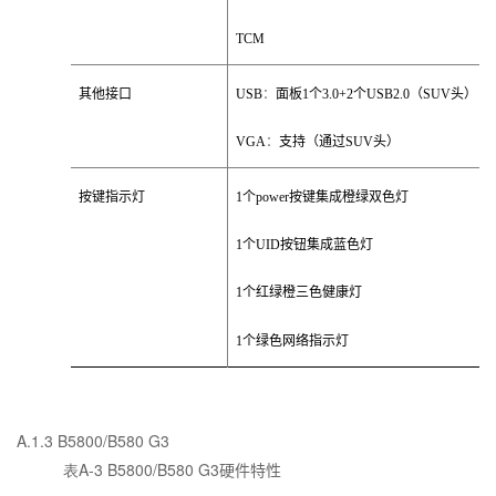
TCM
其他接口
USB
：
面板
1
个
3.0+2
个
USB2.0
（
SUV
头）
VGA
：
支持（通过
SUV
头）
按键指示灯
1
个
power
按键集成橙绿双色灯
1
个
UID
按钮集成蓝色灯
1
个红绿橙三色健康灯
1
个绿色网络指示灯
A.1.3
B5800/B580 G3
表A-3
B5800/B580 G3
硬件特性