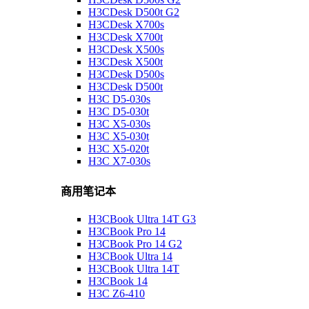
H3CDesk D500t G2
H3CDesk X700s
H3CDesk X700t
H3CDesk X500s
H3CDesk X500t
H3CDesk D500s
H3CDesk D500t
H3C D5-030s
H3C D5-030t
H3C X5-030s
H3C X5-030t
H3C X5-020t
H3C X7-030s
商用笔记本
H3CBook Ultra 14T G3
H3CBook Pro 14
H3CBook Pro 14 G2
H3CBook Ultra 14
H3CBook Ultra 14T
H3CBook 14
H3C Z6-410