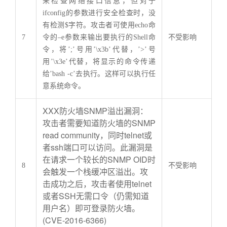
来检查网络接口信息，但对于
ifconfig的参数进行安全检查时，没
有检测$字符。攻击者可使用echo命
7
令的–e参数来输出要执行的Shell命
不受影响
令，将’;’号用’\x3b’代替，’>’号
用’\x3e’代替，将显示的命令传递
给’bash -c’去执行。这样可以执行任
意系统命令。
XXX防火墙SNMP溢出漏洞：
攻击者需要知道防火墙的SNMP
read community，同时telnet或
者ssh端口可以访问。此漏洞是
在请求一个较长的SNMP OID时
8
不受影响
会触发一个栈缓冲区溢出。攻
击成功之后，攻击者使用telnet
或者SSH无需口令（仍需知道
用户名）即可登录防火墙。
(CVE-2016-6366)