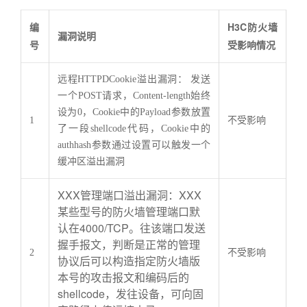
编
H3C
防火墙
漏洞说明
号
受影响情况
远程HTTPDCookie溢出漏洞： 发送
一个POST请求，Content-length始终
设为0，Cookie中的Payload参数放置
1
不受影响
了一段shellcode代码，Cookie中的
authhash参数通过设置可以触发一个
缓冲区溢出漏洞
XXX管理端口溢出漏洞：XXX
某些型号的防火墙管理端口默
认在4000/TCP。往该端口发送
握手报文，判断是正常的管理
2
不受影响
协议后可以构造指定防火墙版
本号的攻击报文和编码后的
shellcode，发往设备，可向固