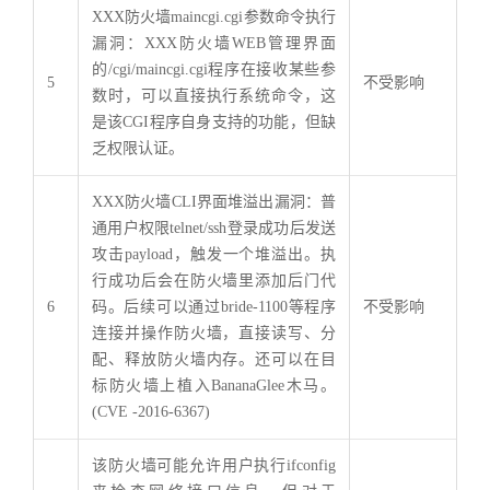
XXX防火墙maincgi.cgi参数命令执行
漏洞：XXX防火墙WEB管理界面
的/cgi/maincgi.cgi程序在接收某些参
5
不受影响
数时，可以直接执行系统命令，这
是该CGI程序自身支持的功能，但缺
乏权限认证。
XXX防火墙CLI界面堆溢出漏洞：普
通用户权限telnet/ssh登录成功后发送
攻击payload，触发一个堆溢出。执
行成功后会在防火墙里添加后门代
6
码。后续可以通过bride-1100等程序
不受影响
连接并操作防火墙，直接读写、分
配、释放防火墙内存。还可以在目
标防火墙上植入BananaGlee木马。
(CVE -2016-6367)
该防火墙可能允许用户执行ifconfig