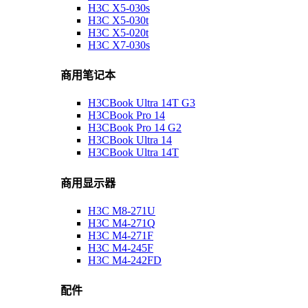
H3C X5-030s
H3C X5-030t
H3C X5-020t
H3C X7-030s
商用笔记本
H3CBook Ultra 14T G3
H3CBook Pro 14
H3CBook Pro 14 G2
H3CBook Ultra 14
H3CBook Ultra 14T
商用显示器
H3C M8-271U
H3C M4-271Q
H3C M4-271F
H3C M4-245F
H3C M4-242FD
配件