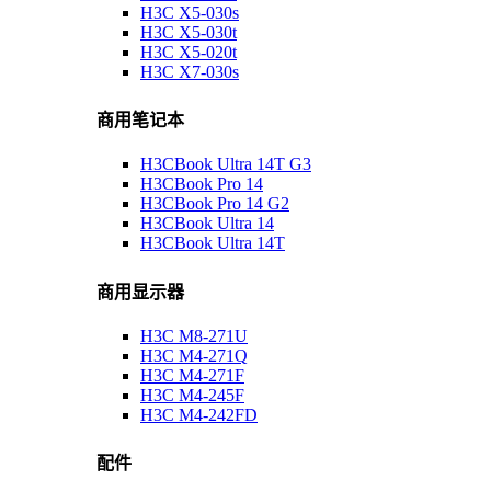
H3C X5-030s
H3C X5-030t
H3C X5-020t
H3C X7-030s
商用笔记本
H3CBook Ultra 14T G3
H3CBook Pro 14
H3CBook Pro 14 G2
H3CBook Ultra 14
H3CBook Ultra 14T
商用显示器
H3C M8-271U
H3C M4-271Q
H3C M4-271F
H3C M4-245F
H3C M4-242FD
配件