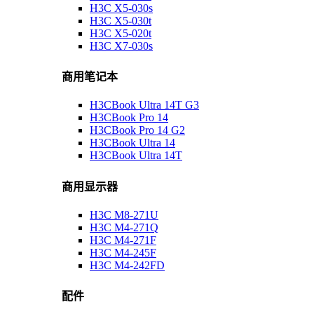
H3C X5-030s
H3C X5-030t
H3C X5-020t
H3C X7-030s
商用笔记本
H3CBook Ultra 14T G3
H3CBook Pro 14
H3CBook Pro 14 G2
H3CBook Ultra 14
H3CBook Ultra 14T
商用显示器
H3C M8-271U
H3C M4-271Q
H3C M4-271F
H3C M4-245F
H3C M4-242FD
配件