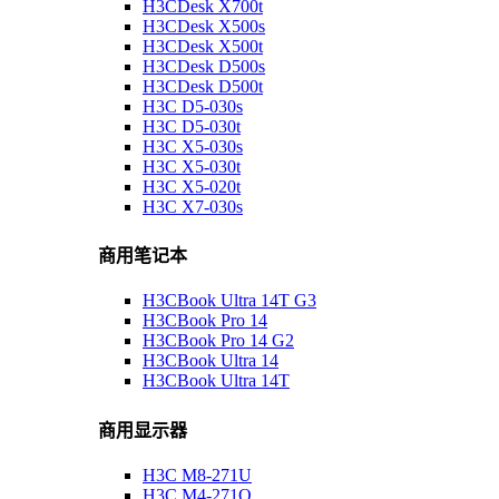
H3CDesk X700t
H3CDesk X500s
H3CDesk X500t
H3CDesk D500s
H3CDesk D500t
H3C D5-030s
H3C D5-030t
H3C X5-030s
H3C X5-030t
H3C X5-020t
H3C X7-030s
商用笔记本
H3CBook Ultra 14T G3
H3CBook Pro 14
H3CBook Pro 14 G2
H3CBook Ultra 14
H3CBook Ultra 14T
商用显示器
H3C M8-271U
H3C M4-271Q