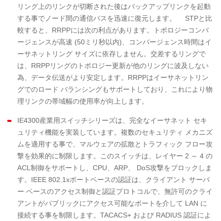
リング上のリンクが切断された後はバックアップリンクを起動
する事でノード間の通信パスを迅速に復元します。 STPと比
較すると、RRPPには次の利点があります。トポロジーコンバ
ージェンスが高速 (50ミリ秒以内)、コンバージェンス時間はイ
ーサネットリング サイズに依存しません。交差するリングで
は、RRPPリングのトポロジー更新が他のリングに波及しない
為、データ伝送がより安定します。RRPPはイーサネットリン
グでのロード バランシングもサポートしており、これにより物
理リンクの帯域幅の使用率が向上します。
IE4300産業用スイッチシリーズは、完全なイーサネット セキ
ュリティ機能を実装しています。複数のセキュリティ メカニズ
ムを適用する事で、マルウェアの拡散とトラフィック フロー攻
撃を効果的に制限します。このスイッチは、レイヤー 2 ～ 4 の
ACL制御をサポートし、CPU、ARP、 DoS攻撃をブロックしま
す。IEEE 802.1xポートベースの認証は、クライアント サーバ
ー ベースのアクセス制御と認証プロトコルで、無許可のクライ
アントがパブリックにアクセス可能なポートを介して LAN に
接続する事を制限します。TACACS+ および RADIUS 認証によ