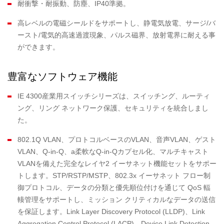
耐衝撃・耐振動、防塵、IP40準拠。
高レベルの電磁シールドをサポートし、静電気放電、サージ/バ
ースト/電気的高速過渡現象、パルス磁界、放射電界に耐える事
ができます。
豊富なソフトウェア機能
IE 4300産業用スイッチシリーズは、スイッチング、ルーティ
ング、リング ネットワーク保護、セキュリティを統合しまし
た。
802.1Q VLAN、プロトコルベースのVLAN、音声VLAN、ゲスト
VLAN、Q-in-Q、a柔軟なQ-in-Qカプセル化、マルチキャスト
VLANを備えた完全なレイヤ2 イーサネット機能セットをサポー
トします。STP/RSTP/MSTP、802.3x イーサネット フロー制
御プロトコル、データの分類と優先順位付けを通じて QoS 輻
輳管理をサポートし、ミッション クリティカルなデータの送信
を保証します。Link Layer Discovery Protocol (LLDP)、Link
Aggregation Control Protocol (LACP)、Device Link Detection