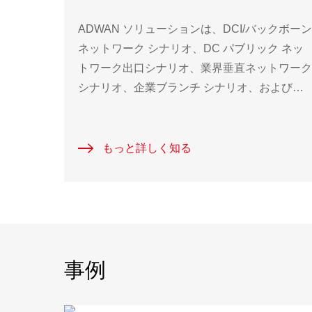
ADWAN ソリューションは、DCI/バックボーン
ネットワーク シナリオ、DC パブリック ネッ
トワーク出口シナリオ、業界垂直ネットワーク
シナリオ、企業ブランチ シナリオ、および専
用 MAN ケーブル シナリオの 5 つの包括的な
プリケーション シナリオをカバーしていま
す。主に政府、金融、企業、教育、通信事業者
もっと詳しく知る
などのユーザーがサービスの価値を高め、デジ
タル変革を促進するために使用されています。
事例