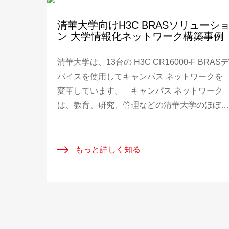
清華大学向けH3C BRASソリューシ
ン 大学情報化ネットワーク構築事例
清華大学は、13台の H3C CR16000-F BRASデ
バイスを使用してキャンパス ネットワークを
変革しています。 キャンパス ネットワーク
は、教育、研究、管理などの清華大学のほぼ全
てのスマート キャンパス サービスに使用され
ており、60,000台近い教師・生徒端末と約
10,000台のダム端末のアクセスを制御し、複
もっと詳しく知る
なIPv6/IPv4デュアルスタック端末環境におい
てネットワーク全体の安定動作を確保します。