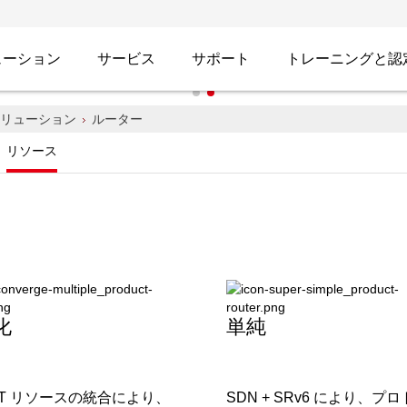
ューション
サービス
サポート
トレーニングと認
インテリジ
リューション
ルーター
リソース
インテリジェントな
く、ユーザーのデジ
H3C にお問い合わせ
化
単純
 CT リソースの統合により、
SDN + SRv6 により、プ