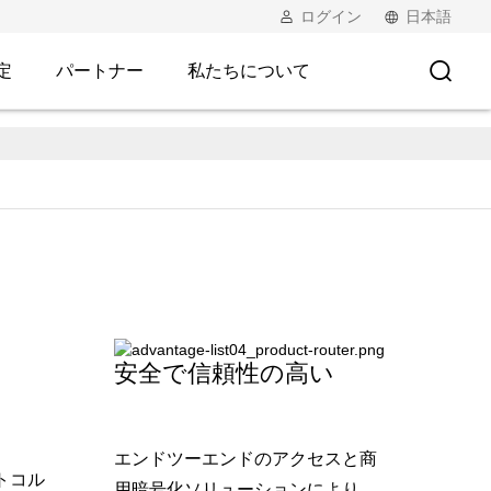
ログイン
日本語
定
パートナー
私たちについて
ェントな接続、あなたとのル
接続により、ルーターは超広帯域で統合され、シンプル
タル変革を確実にします。
ください
ルーターの詳細については、ビデオをご覧
安全で信頼性の高い
エンドツーエンドのアクセスと商
ロトコル
用暗号化ソリューションにより、