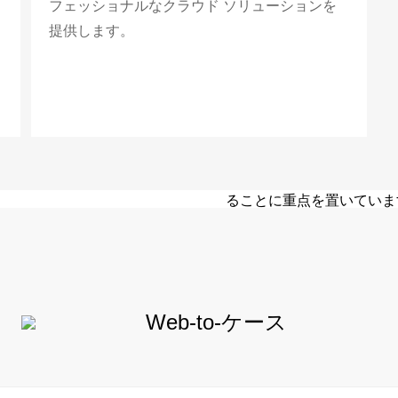
フェッショナルなクラウド ソリューションを
提供します。
パートナー
H3C の国際市場戦略は
世界のデジタル変革を加速
ることに重点を置いていま
し、共に開花することを目
すべて見る
Web-to-ケース