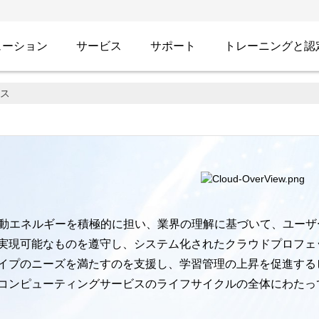
ューション
サービス
サポート
トレーニングと認
ィングサービス
ス
ービスを深く育成し、新しい産業、新しいビジネス形
のデジタル変革を支援する為に、クラウドコンピ
スを提供する。
運動エネルギーを積極的に担い、業界の理解に基づいて、ユー
実現可能なものを遵守し、システム化されたクラウドプロフェ
イプのニーズを満たすのを支援し、学習管理の上昇を促進する
コンピューティングサービスのライフサイクルの全体にわたっ