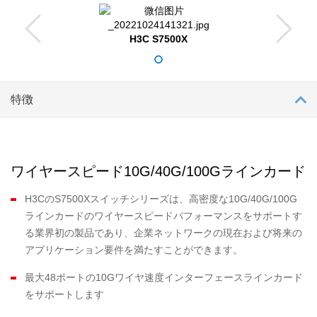
豊富なレイヤー2およびレイヤー3の機能性MDC（マルチテナン
トデバイスコンテキスト）、EVI（イーサネット仮想化インタ
H3C S7500X
ーコネクト）、VXLAN、およびMACsecIRF2（Intelligent
Resilient Frameworkバージョン2）MPLS、VPN、および複数
のサービスの収束MP-BGPベースのEVPNソリューション
特徴
S7500Xスイッチシリーズには、S7503X、S7506X-POE、
S7506X-S、S7510X-POEが含まれており、異なるポート密度
と性能要件のニーズに応えています。
ワイヤースピード10G/40G/100Gラインカード
H3CのS7500Xスイッチシリーズは、高密度な10G/40G/100G
ラインカードのワイヤースピードパフォーマンスをサポートす
る業界初の製品であり、企業ネットワークの現在および将来の
アプリケーション要件を満たすことができます。
最大48ポートの10Gワイヤ速度インターフェースラインカード
をサポートします