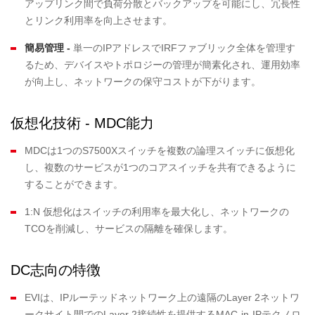
アップリンク間で負荷分散とバックアップを可能にし、冗長性
とリンク利用率を向上させます。
簡易管理
-
単一のIPアドレスでIRFファブリック全体を管理す
るため、デバイスやトポロジーの管理が簡素化され、運用効率
が向上し、ネットワークの保守コストが下がります。
仮想化技術 - MDC能力
MDCは1つのS7500Xスイッチを複数の論理スイッチに仮想化
し、複数のサービスが1つのコアスイッチを共有できるように
することができます。
1:N 仮想化はスイッチの利用率を最大化し、ネットワークの
TCOを削減し、サービスの隔離を確保します。
DC志向の特徴
EVIは、IPルーテッドネットワーク上の遠隔のLayer 2ネットワ
ークサイト間でのLayer 2接続性を提供するMAC-in-IPテクノロ