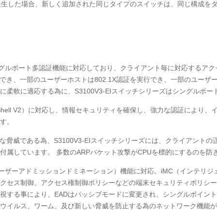
発生した場合、新しく追加された同じタイプのスイッチは、同じ構成を
新的なシングルポート多認証機能に対応しており、クライアント毎に対応する
行でき、一部のユーザーホストは802.1X認証を実行でき、一部のユー
柔軟に適応する為に、S3100V3-EIスイッチシリーズはシングルポ
ecure Shell V2）に対応し、情報セキュリティを確保し、強力な認証に
す。
きな脅威である為、S3100V3-EIスイッチシリーズには、クライアント
が付属しています。 多数のARPパケット攻撃がCPUを標的にするのを防
（エンドユーザーアドミッションドミネーション）機能に対応。iMC（インテ
クセス制御、アクセス権制御ポリシーなどの端末セキュリティポリシー
視する事により、EADはパッシブモードに変更され、シングルポイン
ウイルス、ワーム、及び新しい脅威を防止する為のネットワーク機能が