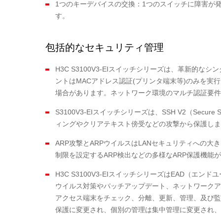
1つのキーデバイスの交換：1つのスイッチに障害が
す。
包括的なセキュリティ管理
H3C S3100V3-EIスイッチシリーズは、革
ントはMACアドレス認証(プリンタ端末等)のみを実
場合があります。ネットワーク環境のマルチ認証要件に
S3100V3-EIスイッチシリーズは、SSH V2（S
ィングやクリアテキスト傍受などの攻撃から保護しま
ARP攻撃とARPウイルスはLANセキュリティへの大
制限を設定するARP検出などの多様なARP保護機能
H3C S3100V3-EIスイッチシリーズはEAD
ウイルス対策やパッチアップデート、ネットワークア
アクセス端末をチェック、分離、更新、管理、及び監
保護に変更され、個別の管理は集中管理に変更され、