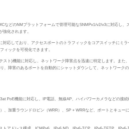
ewやiMCなどのNMプラットフォームで管理可能なSNMPv1/v2/v3に対応し
ィが強化されます。
ラーリングに対応しており、アクセスポートのトラフィックをコアスイッチに
フィックを可視化できます。
スト)機能に対応し、ネットワーク障害点を迅速に特定します。また、DLDP（Devi
り、障害のあるポートを自動的にシャットダウンして、ネットワークの
f / 802.3at PoE機能に対応し、IP電話、無線AP、ハイパワーカメラ
先（SP）、加重ラウンドロビン（WRR）、SP + WRRなど、ポートと
ストアドレス構成、ICMPv6、IPv6 ND、IPv6-TCP、IPv6-TFTP、I