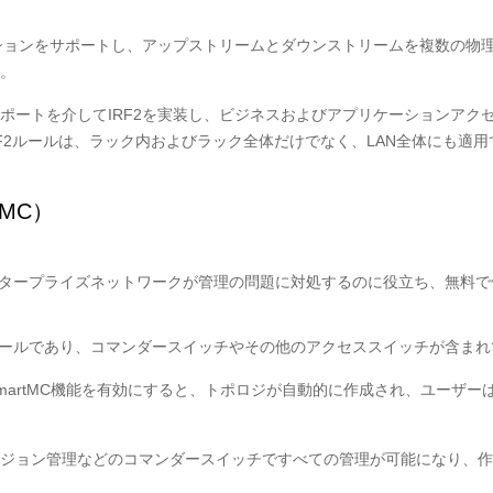
ーションをサポートし、アップストリームとダウンストリームを複数の物
。
）ポートを介してIRF2を実装し、ビジネスおよびアプリケーションア
F2ルールは、ラック内およびラック全体だけでなく、LAN全体にも適用
MC）
エンタープライズネットワークが管理の問題に対処するのに役立ち、無料で
ツールであり、コマンダースイッチやその他のアクセススイッチが含まれて
artMC機能を有効にすると、トポロジが自動的に作成され、ユーザーは
ジョン管理などのコマンダースイッチですべての管理が可能になり、作