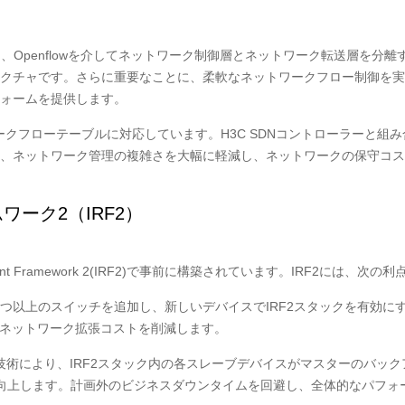
）
、Openflowを介してネットワーク制御層とネットワーク転送層を分
クチャです。さらに重要なことに、柔軟なネットワークフロー制御を実
ォームを提供します。
トワークフローテーブルに対応しています。H3C SDNコントローラーと
、ネットワーク管理の複雑さを大幅に軽減し、ネットワークの保守コス
ーク2（IRF2）
esilient Framework 2(IRF2)で事前に構築されています。IRF2には、
クに1つ以上のスイッチを追加し、新しいデバイスでIRF2スタックを有
、ネットワーク拡張コストを削減します。
プ技術により、IRF2スタック内の各スレーブデバイスがマスターのバ
向上します。計画外のビジネスダウンタイムを回避し、全体的なパフォ