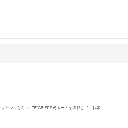
ト。
（コンボ）ポート。
プリンクと2つのFE/GE SFP光ポートを搭載して、お客