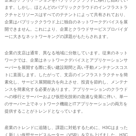
企業がアプリケーションをパブリッククラウドに移行し始めてい
ます。しかし、ほとんどのパブリッククラウドのインフラストラ
クチャとリソースはすべてのテナントによって共有されており、
企業はパブリッククラウド上に独自のネットワークデバイスを展
開できません。これにより、企業とクラウドサービスプロバイダ
ーに大きなネットワーキングの課題がもたらされます。
企業の支店は通常、異なる地域に分散しています。従来のネット
ワークでは、企業はネットワークデバイスとアプリケーションサ
ーバーを展開する際に長い建設期間と高い手動メンテナンスコス
トに直面します。したがって、支店のインフラストラクチャを簡
素化し、サービス展開能力を向上させ、投資を節約し、メンテナ
ンスを簡素化する必要があります。アプリケーションのクラウド
への移行とサーバーおよび仮想化技術の急速な発展に伴い、単一
のサーバー上でネットワーク機能とITアプリケーションの両方を
提供することがトレンドとなっています。
産業のトレンドに追随し、課題に対処するために、H3Cはまった
く新しい仮想サービスルーター（VSR）を立ち上げました。H3C