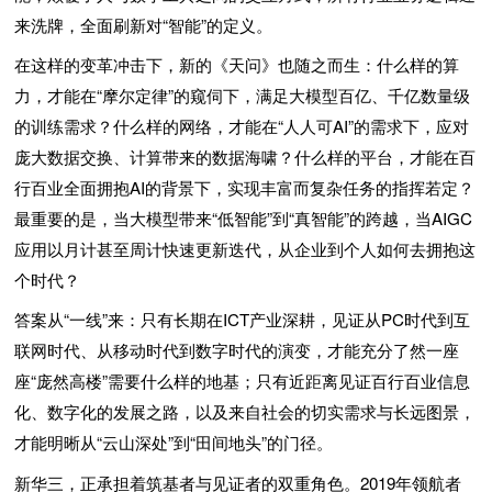
来洗牌，全面刷新对“智能”的定义。
在这样的变革冲击下，新的《天问》也随之而生：什么样的算
力，才能在“摩尔定律”的窥伺下，满足大模型百亿、千亿数量级
的训练需求？什么样的网络，才能在“人人可AI”的需求下，应对
庞大数据交换、计算带来的数据海啸？什么样的平台，才能在百
行百业全面拥抱AI的背景下，实现丰富而复杂任务的指挥若定？
最重要的是，当大模型带来“低智能”到“真智能”的跨越，当AIGC
应用以月计甚至周计快速更新迭代，从企业到个人如何去拥抱这
个时代？
答案从“一线”来：只有长期在ICT产业深耕，见证从PC时代到互
联网时代、从移动时代到数字时代的演变，才能充分了然一座
座“庞然高楼”需要什么样的地基；只有近距离见证百行百业信息
化、数字化的发展之路，以及来自社会的切实需求与长远图景，
才能明晰从“云山深处”到“田间地头”的门径。
新华三，正承担着筑基者与见证者的双重角色。2019年领航者