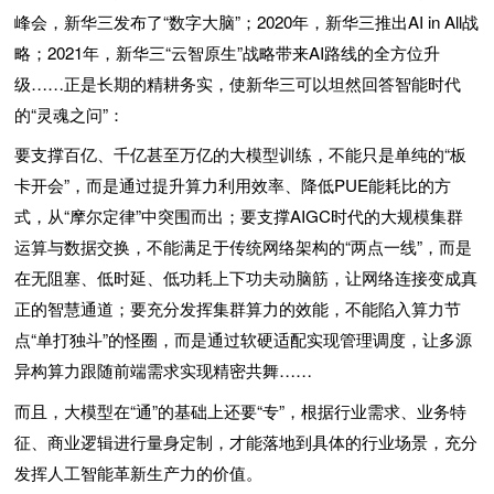
峰会，新华三发布了“数字大脑”；2020年，新华三推出AI in All战
略；2021年，新华三“云智原生”战略带来AI路线的全方位升
级……正是长期的精耕务实，使新华三可以坦然回答智能时代
的“灵魂之问”：
要支撑百亿、千亿甚至万亿的大模型训练，不能只是单纯的“板
卡开会”，而是通过提升算力利用效率、降低PUE能耗比的方
式，从“摩尔定律”中突围而出；要支撑AIGC时代的大规模集群
运算与数据交换，不能满足于传统网络架构的“两点一线”，而是
在无阻塞、低时延、低功耗上下功夫动脑筋，让网络连接变成真
正的智慧通道；要充分发挥集群算力的效能，不能陷入算力节
点“单打独斗”的怪圈，而是通过软硬适配实现管理调度，让多源
异构算力跟随前端需求实现精密共舞……
而且，大模型在“通”的基础上还要“专”，根据行业需求、业务特
征、商业逻辑进行量身定制，才能落地到具体的行业场景，充分
发挥人工智能革新生产力的价值。