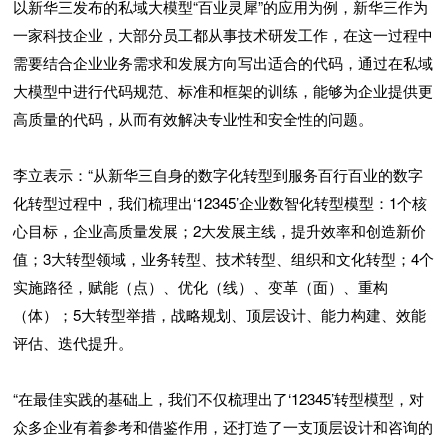
以新华三发布的私域大模型“百业灵犀”的应用为例，新华三作为
一家科技企业，大部分员工都从事技术研发工作，在这一过程中
需要结合企业业务需求和发展方向写出适合的代码，通过在私域
大模型中进行代码规范、标准和框架的训练，能够为企业提供更
高质量的代码，从而有效解决专业性和安全性的问题。
李立表示：“从新华三自身的数字化转型到服务百行百业的数字
化转型过程中，我们梳理出‘12345’企业数智化转型模型：1个核
心目标，企业高质量发展；2大发展主线，提升效率和创造新价
值；3大转型领域，业务转型、技术转型、组织和文化转型；4个
实施路径，赋能（点）、优化（线）、变革（面）、重构
（体）；5大转型举措，战略规划、顶层设计、能力构建、效能
评估、迭代提升。
“在最佳实践的基础上，我们不仅梳理出了‘12345’转型模型，对
众多企业有着参考和借鉴作用，还打造了一支顶层设计和咨询的