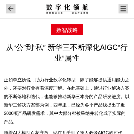
数智战略
从“公”到“私” 新华三不断深化AIGC“行
业”属性
正如李立所说，助力行业数字化转型，除了能够提供通用能力之
外，还要对行业有着深度理解。在此基础上，通过行业解决方案
的不断落地和迭代，也能够推动新华三本身的产品研发进度。以
新华三解决方案部为例，四年里，已经为各个产品线提出了近
2000项产品研发需求，其中大部分都被采纳并转化成了实际的
产品。
随着AI大模型百花齐放，现在几乎到了逢人必谈AIGC的时代。