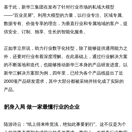
基于此，新华三集团在发布了针对行业市场的私域大模型
——“百业灵犀”。利用大模型的力量，以行业专注、区域专属、
数据专有、价值专享的理念，为垂直行业和专属地域的客户，提
供安全、订制、独享、生长的智能化服务。
正如李立所说，助力行业数字化转型，除了能够提供通用能力之
外，还要对行业有着深度理解。在此基础上，通过行业解决方案
的不断落地和迭代，也能够推动新华三本身的产品研发进度。以
新华三解决方案部为例，四年里，已经为各个产品线提出了近
2000项产品研发需求，其中大部分都被采纳并转化成了实际的
产品。
躬身入局 做一家最懂行业的企业
陆游诗云：“纸上得来终觉浅，绝知此事要躬行”。这不仅是为个