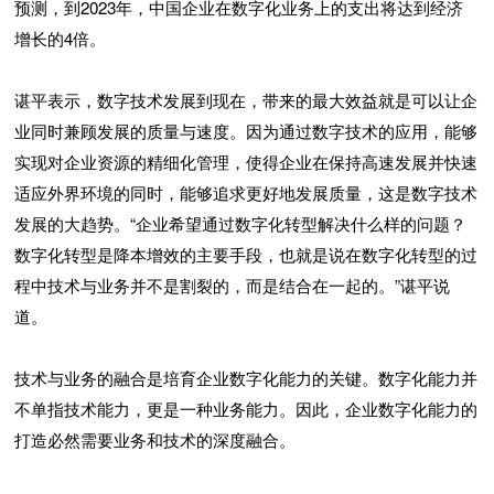
预测，到2023年，中国企业在数字化业务上的支出将达到经济
增长的4倍。
谌平表示，数字技术发展到现在，带来的最大效益就是可以让企
业同时兼顾发展的质量与速度。因为通过数字技术的应用，能够
实现对企业资源的精细化管理，使得企业在保持高速发展并快速
适应外界环境的同时，能够追求更好地发展质量，这是数字技术
发展的大趋势。“企业希望通过数字化转型解决什么样的问题？
数字化转型是降本增效的主要手段，也就是说在数字化转型的过
程中技术与业务并不是割裂的，而是结合在一起的。”谌平说
道。
技术与业务的融合是培育企业数字化能力的关键。数字化能力并
不单指技术能力，更是一种业务能力。因此，企业数字化能力的
打造必然需要业务和技术的深度融合。