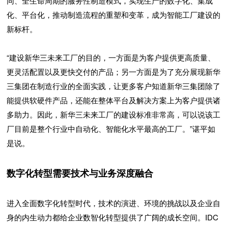
同、全生命周期的服务性制造模式，实现生产的数字化、集成
化、平台化，推动制造流程的重塑和变革，成为智能工厂建设的
新标杆。
“建设新华三未来工厂的目的，一方面是为客户提供更高质量、
更灵活配置以及更快交付的产品；另一方面是为了充分展现新华
三集团在制造行业的全面实践，让更多客户知道新华三集团除了
能提供软硬件产品，还能在整体平台及解决方案上为客户提供诸
多助力。因此，新华三未来工厂的建设标准非常高，可以说该工
厂目前是整个行业中自动化、智能化水平最高的工厂。”谌平如
是说。
数字化转型需要技术与业务深度融合
进入全面数字化转型时代，技术的演进、环境的挑战以及企业自
身的内生动力都给企业数智化转型提供了广阔的成长空间。IDC